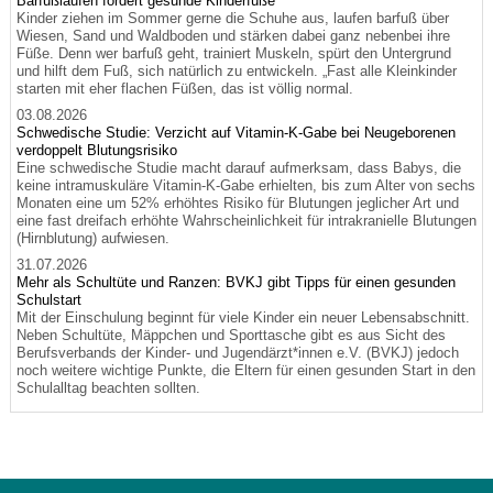
Barfußlaufen fördert gesunde Kinderfüße
Kinder ziehen im Sommer gerne die Schuhe aus, laufen barfuß über
Wiesen, Sand und Waldboden und stärken dabei ganz nebenbei ihre
Füße. Denn wer barfuß geht, trainiert Muskeln, spürt den Untergrund
und hilft dem Fuß, sich natürlich zu entwickeln. „Fast alle Kleinkinder
starten mit eher flachen Füßen, das ist völlig normal.
03.08.2026
Schwedische Studie: Verzicht auf Vitamin-K-Gabe bei Neugeborenen
verdoppelt Blutungsrisiko
Eine schwedische Studie macht darauf aufmerksam, dass Babys, die
keine intramuskuläre Vitamin-K-Gabe erhielten, bis zum Alter von sechs
Monaten eine um 52% erhöhtes Risiko für Blutungen jeglicher Art und
eine fast dreifach erhöhte Wahrscheinlichkeit für intrakranielle Blutungen
(Hirnblutung) aufwiesen.
31.07.2026
Mehr als Schultüte und Ranzen: BVKJ gibt Tipps für einen gesunden
Schulstart
Mit der Einschulung beginnt für viele Kinder ein neuer Lebensabschnitt.
Neben Schultüte, Mäppchen und Sporttasche gibt es aus Sicht des
Berufsverbands der Kinder- und Jugendärzt*innen e.V. (BVKJ) jedoch
noch weitere wichtige Punkte, die Eltern für einen gesunden Start in den
Schulalltag beachten sollten.