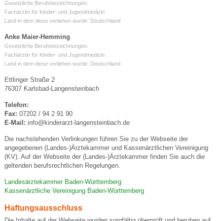
Gesetzliche Berufsbezeichnungen:
Fachärztin für Kinder- und Jugendmedizin
Land in dem diese verliehen wurde: Deutschland
Anke Maier-Hemming
Gesetzliche Berufsbezeichnungen:
Fachärztin für Kinder- und Jugendmedizin
Land in dem diese verliehen wurde: Deutschland
Ettlinger Straße 2
76307 Karlsbad-Langensteinbach
Telefon:
Fax:
07202 / 94 2 91 90
E-Mail:
info@kinderarzt-langensteinbach.de
Die nachstehenden Verlinkungen führen Sie zu der Webseite der
angegebenen (Landes-)Ärztekammer und Kassenärztlichen Vereinigung
(KV). Auf der Webseite der (Landes-)Ärztekammer finden Sie auch die
geltenden berufsrechtlichen Regelungen.
Landesärztekammer Baden-Württemberg
Kassenärztliche Vereinigung Baden-Württemberg
Haftungsausschluss
Die Inhalte auf der Webseite wurden sorgfältig überprüft und beruhen auf