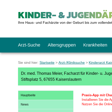
KINDER- & JUGENDÄR
Ihre Haus- und Fachärzte von der Geburt bis zum vollende
Arzt-Suche
Altersgruppen
Krankheiten
Das erste Jahr
Baby: U1 bis U6
Impfkalender
Notrufnummern
Notdienste
BMI-Rechner
Sie sind hier:
Startseite
>
Arzt-/Kliniksuche
>
Kinderarzt Kai
Dr. med. Thomas Meier, Facharzt für Kinder- u. Ju
Kleinkinder
Kleinkind: U7 bis 
Impfen: Wann und w
Giftnotruf
Sozialpädiatrie
Körpergrößen-Rec
Stiftsplatz 5, 67655 Kaiserslautern
Schulkinder
Schulkind: U10 bi
Was muss man bea
Hausapotheke
Gesundheitsämter
Blutdruckrechner
Praxis-App mit Cha
Hauptseite
Installieren Sie die
Nutzen Sie die Onlin
News
Jugendliche
Teenager: J1 bis J
Impfreaktionen
Sofortmaßnahmen
Link-Tipps
Wachstum-Rechne