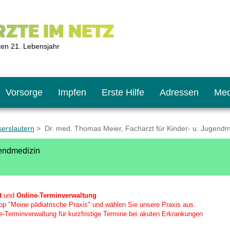
ZTE IM NETZ
ten 21. Lebensjahr
Vorsorge
Impfen
Erste Hilfe
Adressen
Med
serslautern
> Dr. med. Thomas Meier, Facharzt für Kinder- u. Jugendm
gendmedizin
U9
ie oft?
hner
s U11
chten?
t
und
Online-Terminverwaltung
 App "Meine pädiatrische Praxis" und wählen Sie unsere Praxis aus.
e-Terminverwaltung für kurzfristige Termine bei akuten Erkrankungen
2
r