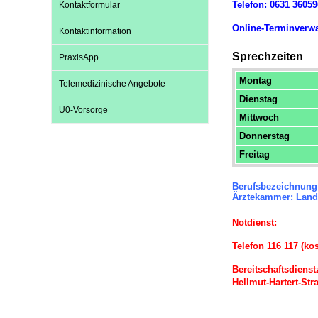
Telefon: 0631 3605
Kontaktformular
Online-Terminverw
Kontaktinformation
Impfsicherheit
Notdienste
Empfehlungen zum
Sprechzeiten
PraxisApp
Montag
Telemedizinische Angebote
Häufige Fragen
Hörlexikon
Dienstag
U0-Vorsorge
Mittwoch
Recht auf Impfung
Material zu den Vo
Donnerstag
Freitag
Vorsorge- und Impf
Entwicklungskalen
Berufsbezeichnung:
Ärztekammer: Land
Notdienst:
Broschüren und Inf
Telefon 116 117 (kos
Bereitschaftsdienst
Familienzeit gesun
Hellmut-Hartert-Str