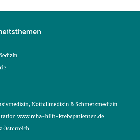
heitsthemen
Medizin
rie
ensivmedizin, Notfallmedizin & Schmerzmedizin
itation www.reha-hilft-krebspatienten.de
 Österreich