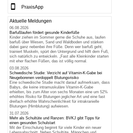
PraxisApp
Aktuelle Meldungen
06.08.2026
Barfußlaufen fördert gesunde Kinderfüße
Kinder ziehen im Sommer gerne die Schuhe aus, laufen
barfuß über Wiesen, Sand und Waldboden und stärken
dabei ganz nebenbei ihre Füße. Denn wer barfuß geht,
trainiert Muskeln, spürt den Untergrund und hilft dem Fuß,
sich natürlich zu entwickeln. „Fast alle Kleinkinder starten
mit eher flachen Füßen, das ist völlig normal.
03.08.2026
Schwedische Studie: Verzicht auf Vitamin-K-Gabe bei
Neugeborenen verdoppelt Blutungsrisiko
Eine schwedische Studie macht darauf aufmerksam, dass
Babys, die keine intramuskuläre Vitamin-K-Gabe
erhielten, bis zum Alter von sechs Monaten eine um 52%
erhöhtes Risiko für Blutungen jeglicher Art und eine fast
dreifach erhöhte Wahrscheinlichkeit für intrakranielle
Blutungen (Hirnblutung) aufwiesen.
31.07.2026
Mehr als Schultüte und Ranzen: BVKJ gibt Tipps für
einen gesunden Schulstart
Mit der Einschulung beginnt für viele Kinder ein neuer
Lebensabschnitt. Neben Schultüte, Mäppchen und