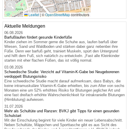
🔍
Leaflet
|
©
OpenStreetMap
contributors
Aktuelle Meldungen
06.08.2026
Barfußlaufen fördert gesunde Kinderfüße
Kinder ziehen im Sommer gerne die Schuhe aus, laufen barfuß über
Wiesen, Sand und Waldboden und stärken dabei ganz nebenbei ihre
Füße. Denn wer barfuß geht, trainiert Muskeln, spürt den Untergrund
und hilft dem Fuß, sich natürlich zu entwickeln. „Fast alle Kleinkinder
starten mit eher flachen Füßen, das ist völlig normal.
03.08.2026
Schwedische Studie: Verzicht auf Vitamin-K-Gabe bei Neugeborenen
verdoppelt Blutungsrisiko
Eine schwedische Studie macht darauf aufmerksam, dass Babys, die
keine intramuskuläre Vitamin-K-Gabe erhielten, bis zum Alter von sechs
Monaten eine um 52% erhöhtes Risiko für Blutungen jeglicher Art und
eine fast dreifach erhöhte Wahrscheinlichkeit für intrakranielle Blutungen
(Hirnblutung) aufwiesen.
31.07.2026
Mehr als Schultüte und Ranzen: BVKJ gibt Tipps für einen gesunden
Schulstart
Mit der Einschulung beginnt für viele Kinder ein neuer Lebensabschnitt.
Neben Schultüte, Mäppchen und Sporttasche gibt es aus Sicht des