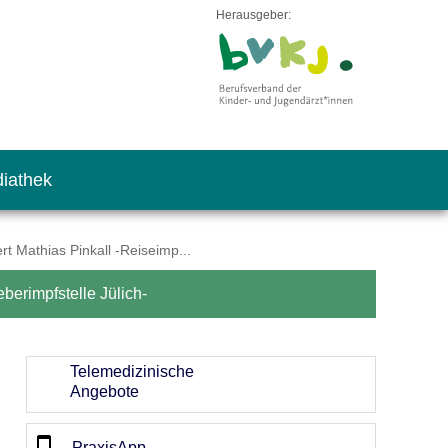
Herausgeber:
iathek
t Mathias Pinkall -Reiseimp...
berimpfstelle Jülich-
Telemedizinische
Angebote
PraxisApp