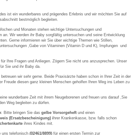
)
des ist ein wunderbares und prägendes Erlebnis und wir möchten Sie auf
 Bildschirmmediengebrauch
abschnitt bestmöglich begleiten.
ochen und Monaten stehen wichtige Untersuchungen und
n. Wir werden ihr Baby sorgfältig untersuchen und seine Entwicklung
n. Gerne informieren wir Sie über wichtige Themen wie Stillen,
untersuchungen ,Gabe von Vitaminen (Vitamin D und K), Impfungen und
rsorgen
für Ihre Fragen und Anliegen. Zögern Sie nicht uns anzusprechen. Unser
ür Sie und ihr Baby da.
betreuen wir sehr gerne. Beide Praxisärzte haben schon in Ihrer Zeit in der
erinnerung
der
oßer Freude diesen ganz kleinen Menschen geholfen Ihren Weg ins Leben zu
ormationsflyer
eine wunderbare Zeit mit ihrem Neugeborenen und freuen uns darauf ,Sie
den Weg begleiten zu dürfen.
n
: Bitte bringen Sie das
gelbe Vorsorgeheft
und einen
d gestalten
eis (Ersatzbescheinigung) i
hrer Krankenkasse, bzw. falls schon
chertenkarte
ihres Kindes mit.
ie uns telefonisch
(02461/8899)
für einen ersten Termin zur