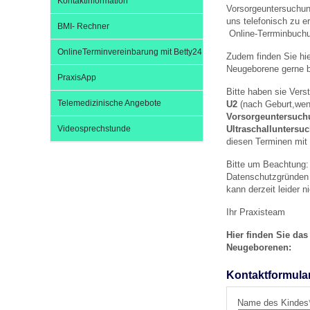
Kontaktinformation
U0-Vorsorge
Vorsorgeuntersuchun
uns telefonisch zu e
BMI- Rechner
Online-Terrminbuchun
OnlineTerminvereinbarung mit Betty24
Zudem finden Sie hi
Neugeborene gerne 
PraxisApp
Bitte haben sie Vers
Telemedizinische Angebote
U2
(nach Geburt,wenn
Vorsorgeuntersuch
Videosprechstunde
Ultraschalluntersu
diesen Terminen mit
Bitte um Beachtung:
Datenschutzgründen l
kann derzeit leider n
Ihr Praxisteam
Hier finden Sie das
Neugeborenen:
Kontaktformula
Name des Kindes