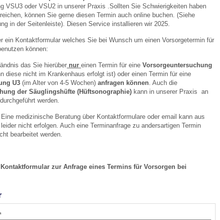
g VSU3 oder VSU2 in unserer Praxis .Sollten Sie Schwierigkeiten haben
rreichen, können Sie gerne diesen Termin auch online buchen. (Siehe
g in der Seitenleiste). Diesen Service installieren wir 2025.
er ein Kontaktformular welches Sie bei Wunsch um einen Vorsorgetermin für
benutzen können:
tändnis das Sie hierüber
nur
einen Termin für eine
Vorsorgeuntersuchung
 diese nicht im Krankenhaus erfolgt ist) oder einen Termin für eine
ung U3
(im Alter von 4-5 Wochen)
anfragen können
. Auch die
chung der Säuglingshüfte (Hüftsonographie)
kann in unserer Praxis an
 durchgeführt werden.
 Eine medizinische Beratung über Kontaktformulare oder email kann aus
eider nicht erfolgen. Auch eine Terminanfrage zu andersartigen Termin
icht bearbeitet werden.
 Kontaktformular zur Anfrage eines Termins für Vorsorgen bei
r
*