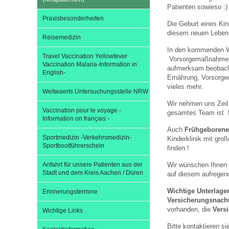
Patienten sowieso :
Praxisbesonderheiten
Die Geburt eines Kin
Impfsicherheit
Notdienste
Empfehlungen zum
diesem neuen Lebens
Reisemedizin
In den kommenden W
Travel Vaccination Yellowfever
Vorsorgemaßnahmen a
Häufige Fragen
Hörlexikon
Vaccination Malaria-Information in
aufmerksam beobachte
English-
Ernährung, Vorsorge
vieles mehr.
Weltwaerts Untersuchungsstelle NRW
Recht auf Impfung
Material zu den Vo
Wir nehmen uns Zeit 
Vaccination pour le voyage -
gesamtes Team ist f
Information on français -
Auch
Frühgeborene
Vorsorge- und Impf
Entwicklungskalen
Sportmedizin -Verkehrsmedizin-
Kinderklinik mit gr
Sportbootführerschein
finden !
Broschüren und Inf
Anfahrt für unsere Patienten aus der
Wir wünschen Ihnen 
Stadt und dem Kreis Aachen / Düren
auf diesem aufregen
Wichtige Unterlage
Erinnerungstermine
Familienzeit gesun
Versicherungsnachw
vorhanden, die
Versi
Wichtige Links
Bitte kontaktieren s