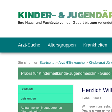
KINDER- & JUGENDÄR
Ihre Haus- und Fachärzte von der Geburt bis zum vollende
Arzt-Suche
Altersgruppen
Krankheiten
Das erste Jahr
Baby: U1 bis U6
Impfkalender
Notrufnummern
Notdienste
BMI-Rechner
Sie sind hier:
Startseite
>
Arzt-/Kliniksuche
>
Kinderarzt Jüli
Praxis für Kinderheilkunde-Jugendmedizin - Guido K
Kleinkinder
Kleinkind: U7 bis 
Impfen: Wann und w
Giftnotruf
Sozialpädiatrie
Körpergrößen-Rec
Herzlich Wil
Startseite
Schulkinder
Schulkind: U10 bi
Was muss man bea
Hausapotheke
Gesundheitsämter
Blutdruckrechner
Liebe Eltern !
Leistungen
Wir freuen uns sehr,
Aufnahme von Neugeborenen
Jugendliche
Teenager: J1 bis J
Impfreaktionen
Sofortmaßnahmen
Link-Tipps
Wachstum-Rechne
Praxis nimmt gerne 
(Neupatienten)