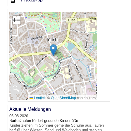
+
−
🔍
Leaflet
|
©
OpenStreetMap
contributors
Aktuelle Meldungen
06.08.2026
Barfußlaufen fördert gesunde Kinderfüße
Kinder ziehen im Sommer gerne die Schuhe aus, laufen
barfuß über Wiesen, Sand und Waldboden und stärken