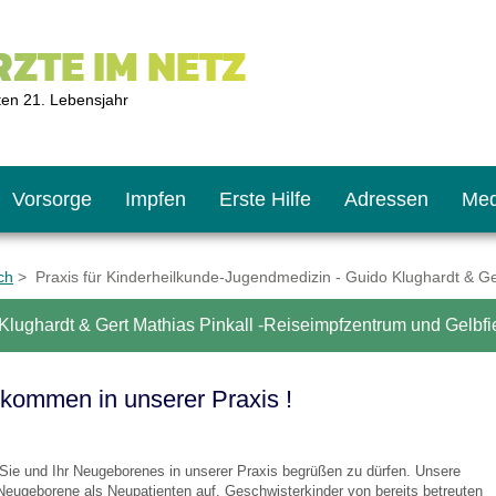
ZTE IM NETZ
ten 21. Lebensjahr
Vorsorge
Impfen
Erste Hilfe
Adressen
Med
ch
> Praxis für Kinderheilkunde-Jugendmedizin - Guido Klughardt & Ger
lughardt & Gert Mathias Pinkall -Reiseimpfzentrum und Gelbfie
U9
ie oft?
hner
lkommen in unserer Praxis !
s U11
chten?
 Sie und Ihr Neugeborenes in unserer Praxis begrüßen zu dürfen. Unsere
2
r
Neugeborene als Neupatienten auf. Geschwisterkinder von bereits betreuten