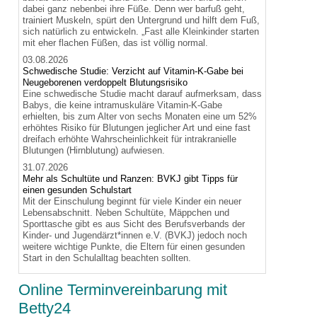
dabei ganz nebenbei ihre Füße. Denn wer barfuß geht,
trainiert Muskeln, spürt den Untergrund und hilft dem Fuß,
sich natürlich zu entwickeln. „Fast alle Kleinkinder starten
mit eher flachen Füßen, das ist völlig normal.
03.08.2026
Schwedische Studie: Verzicht auf Vitamin-K-Gabe bei
Neugeborenen verdoppelt Blutungsrisiko
Eine schwedische Studie macht darauf aufmerksam, dass
Babys, die keine intramuskuläre Vitamin-K-Gabe
erhielten, bis zum Alter von sechs Monaten eine um 52%
erhöhtes Risiko für Blutungen jeglicher Art und eine fast
dreifach erhöhte Wahrscheinlichkeit für intrakranielle
Blutungen (Hirnblutung) aufwiesen.
31.07.2026
Mehr als Schultüte und Ranzen: BVKJ gibt Tipps für
einen gesunden Schulstart
Mit der Einschulung beginnt für viele Kinder ein neuer
Lebensabschnitt. Neben Schultüte, Mäppchen und
Sporttasche gibt es aus Sicht des Berufsverbands der
Kinder- und Jugendärzt*innen e.V. (BVKJ) jedoch noch
weitere wichtige Punkte, die Eltern für einen gesunden
Start in den Schulalltag beachten sollten.
Online Terminvereinbarung mit
Betty24