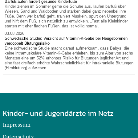
Barfußlaufen fördert gesunde Kinderfüße
Kinder ziehen im Sommer gerne die Schuhe aus, laufen barfuß über
Wiesen, Sand und Waldboden und stärken dabei ganz nebenbei ihre
Füße. Denn wer barfuß geht, trainiert Muskeln, spürt den Untergrund
und hilft dem Fuß, sich natürlich zu entwickeln. „Fast alle Kleinkinder
starten mit eher flachen Füßen, das ist völlig normal.
03.08.2026
Schwedische Studie: Verzicht auf Vitamin-K-Gabe bei Neugeborenen
verdoppelt Blutungsrisiko
Eine schwedische Studie macht darauf aufmerksam, dass Babys, die
keine intramuskuläre Vitamin-K-Gabe erhielten, bis zum Alter von sechs
Monaten eine um 52% erhöhtes Risiko für Blutungen jeglicher Art und
eine fast dreifach erhöhte Wahrscheinlichkeit für intrakranielle Blutungen
(Hirnblutung) aufwiesen.
Kinder- und Jugendärzte im Netz
Impressum
Datenschutz