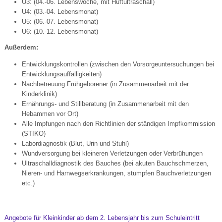
U3: (04.-06. Lebenswoche, mit Hüftultraschall)
U4: (03.-04. Lebensmonat)
U5: (06.-07. Lebensmonat)
U6: (10.-12. Lebensmonat)
Außerdem:
Entwicklungskontrollen (zwischen den Vorsorgeuntersuchungen bei
Entwicklungsauffälligkeiten)
Nachbetreuung Frühgeborener (in Zusammenarbeit mit der
Kinderklinik)
Ernährungs- und Stillberatung (in Zusammenarbeit mit den
Hebammen vor Ort)
Alle Impfungen nach den Richtlinien der ständigen Impfkommission
(STIKO)
Labordiagnostik (Blut, Urin und Stuhl)
Wundversorgung bei kleineren Verletzungen oder Verbrühungen
Ultraschalldiagnostik des Bauches (bei akuten Bauchschmerzen,
Nieren- und Harnwegserkrankungen, stumpfen Bauchverletzungen
etc.)
Angebote für Kleinkinder ab dem 2. Lebensjahr bis zum Schuleintritt