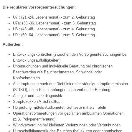
Die regulären Vorsorgeuntersuchungen:
U7 : (21.-24. Lebensmonat) - zum 2. Geburtstag
U7a: (33.-36. Lebensmonat) - zum 3. Geburtstag
U8 : (43.-48. Lebensmonat) - zum 4. Geburtstag
U9 : (60.-64. Lebensmonat) - zum 5. Geburtstag
Außerdem:
Entwicklungskontrollen (zwischen den Vorsorgeuntersuchungen bei
Entwicklungsauffälligkeiten)
Untersuchungen und individuelle Beratung bei chronischen
Beschwerden wie Bauchschmerzen, Schwindel oder
Kopfschmerzen
Alle Impfungen nach den Richtlinien der ständigen Impfkommission
(STIKO), auch Reiseimpfungen nach vorheriger Beratung
Allergie- und Labordiagnostik
Streptokokken A-Schnelltest
Hörprüfung mittels Audiometer, Sehteste mittels Tafeln
Operationsvorbereitungen vor geplanten ambulanten Operationen
(z.B. Polypenentfernung)
Wundversorgung bei kleineren Verletzungen oder Verbrühungen
Ultraschalldiagnostik des Bauches (bei akuten oder chronischen