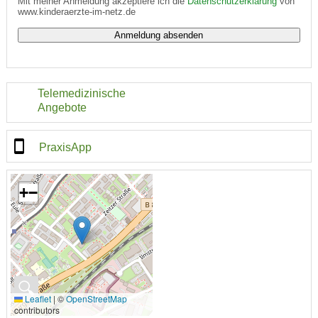
Mit meiner Anmeldung akzeptiere ich die
Datenschutzerklärung
von
www.kinderaerzte-im-netz.de
Telemedizinische
Angebote
PraxisApp
+
−
🔍
Leaflet
|
©
OpenStreetMap
contributors