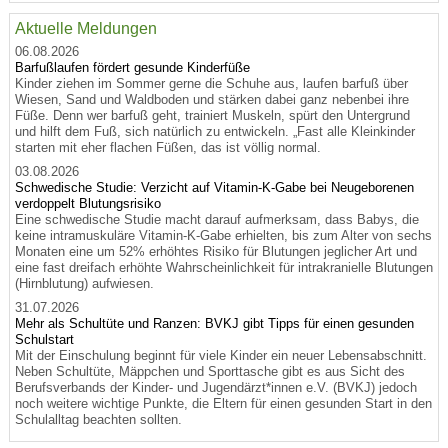
Aktuelle Meldungen
06.08.2026
Barfußlaufen fördert gesunde Kinderfüße
Kinder ziehen im Sommer gerne die Schuhe aus, laufen barfuß über
Wiesen, Sand und Waldboden und stärken dabei ganz nebenbei ihre
Füße. Denn wer barfuß geht, trainiert Muskeln, spürt den Untergrund
und hilft dem Fuß, sich natürlich zu entwickeln. „Fast alle Kleinkinder
starten mit eher flachen Füßen, das ist völlig normal.
03.08.2026
Schwedische Studie: Verzicht auf Vitamin-K-Gabe bei Neugeborenen
verdoppelt Blutungsrisiko
Eine schwedische Studie macht darauf aufmerksam, dass Babys, die
keine intramuskuläre Vitamin-K-Gabe erhielten, bis zum Alter von sechs
Monaten eine um 52% erhöhtes Risiko für Blutungen jeglicher Art und
eine fast dreifach erhöhte Wahrscheinlichkeit für intrakranielle Blutungen
(Hirnblutung) aufwiesen.
31.07.2026
Mehr als Schultüte und Ranzen: BVKJ gibt Tipps für einen gesunden
Schulstart
Mit der Einschulung beginnt für viele Kinder ein neuer Lebensabschnitt.
Neben Schultüte, Mäppchen und Sporttasche gibt es aus Sicht des
Berufsverbands der Kinder- und Jugendärzt*innen e.V. (BVKJ) jedoch
noch weitere wichtige Punkte, die Eltern für einen gesunden Start in den
Schulalltag beachten sollten.