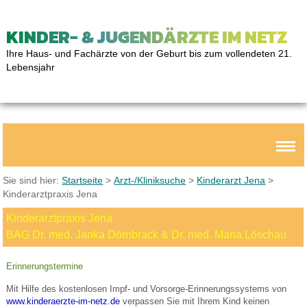
KINDER- & JUGENDÄRZTE IM NETZ
Ihre Haus- und Fachärzte von der Geburt bis zum vollendeten 21.
Lebensjahr
Sie sind hier:
Startseite
>
Arzt-/Kliniksuche
>
Kinderarzt Jena
>
Kinderarztpraxis Jena
Kinderarztpraxis Jena
BAG Dr. med. Janka Dörnbrack & Dr. med. Maria Löschau
Erinnerungstermine
Mit Hilfe des kostenlosen Impf- und Vorsorge-Erinnerungssystems von
www.kinderaerzte-im-netz.de
verpassen Sie mit Ihrem Kind keinen