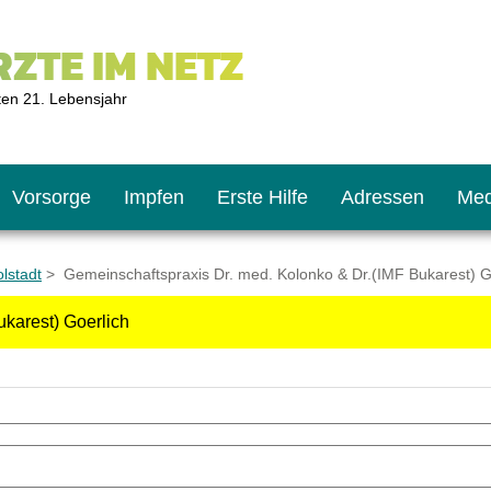
ZTE IM NETZ
ten 21. Lebensjahr
Vorsorge
Impfen
Erste Hilfe
Adressen
Med
olstadt
> Gemeinschaftspraxis Dr. med. Kolonko & Dr.(IMF Bukarest) G
karest) Goerlich
U9
ie oft?
hner
s U11
chten?
2
r