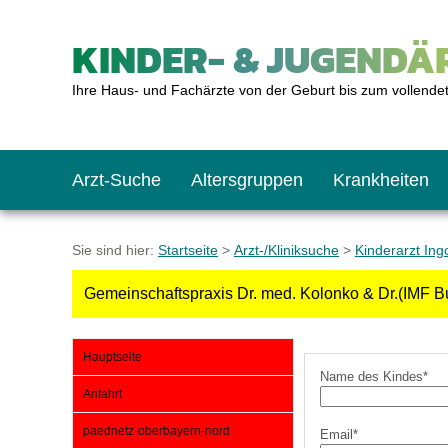
KINDER- & JUGENDÄR
Ihre Haus- und Fachärzte von der Geburt bis zum vollende
Arzt-Suche
Altersgruppen
Krankheiten
Das erste Jahr
Baby: U1 bis U6
Impfkalender
Notrufnummern
Notdienste
BMI-Rechner
Sie sind hier:
Startseite
>
Arzt-/Kliniksuche
>
Kinderarzt Ing
Gemeinschaftspraxis Dr. med. Kolonko & Dr.(IMF Bu
Kleinkinder
Kleinkind: U7 bis 
Impfen: Wann und w
Giftnotruf
Sozialpädiatrie
Körpergrößen-Rec
Hauptseite
Schulkinder
Schulkind: U10 bi
Was muss man bea
Hausapotheke
Gesundheitsämter
Blutdruckrechner
Name des Kindes*
Anfahrt
paednetz-oberbayern-nord
Email*
Jugendliche
Teenager: J1 bis J
Impfreaktionen
Sofortmaßnahmen
Link-Tipps
Wachstum-Rechne