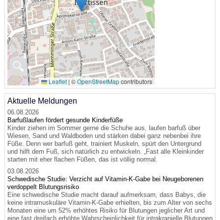
🔍
Leaflet
|
©
OpenStreetMap
contributors
Aktuelle Meldungen
06.08.2026
Barfußlaufen fördert gesunde Kinderfüße
Kinder ziehen im Sommer gerne die Schuhe aus, laufen barfuß über
Wiesen, Sand und Waldboden und stärken dabei ganz nebenbei ihre
Füße. Denn wer barfuß geht, trainiert Muskeln, spürt den Untergrund
und hilft dem Fuß, sich natürlich zu entwickeln. „Fast alle Kleinkinder
starten mit eher flachen Füßen, das ist völlig normal.
03.08.2026
Schwedische Studie: Verzicht auf Vitamin-K-Gabe bei Neugeborenen
verdoppelt Blutungsrisiko
Eine schwedische Studie macht darauf aufmerksam, dass Babys, die
keine intramuskuläre Vitamin-K-Gabe erhielten, bis zum Alter von sechs
Monaten eine um 52% erhöhtes Risiko für Blutungen jeglicher Art und
eine fast dreifach erhöhte Wahrscheinlichkeit für intrakranielle Blutungen