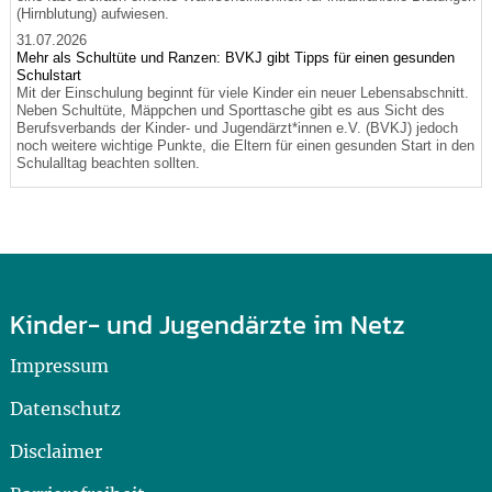
(Hirnblutung) aufwiesen.
31.07.2026
Mehr als Schultüte und Ranzen: BVKJ gibt Tipps für einen gesunden
Schulstart
Mit der Einschulung beginnt für viele Kinder ein neuer Lebensabschnitt.
Neben Schultüte, Mäppchen und Sporttasche gibt es aus Sicht des
Berufsverbands der Kinder- und Jugendärzt*innen e.V. (BVKJ) jedoch
noch weitere wichtige Punkte, die Eltern für einen gesunden Start in den
Schulalltag beachten sollten.
Kinder- und Jugendärzte im Netz
Impressum
Datenschutz
Disclaimer