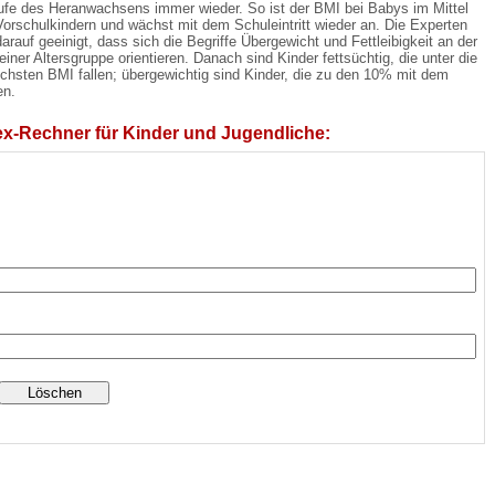
aufe des Heranwachsens immer wieder. So ist der BMI bei Babys im Mittel
Vorschulkindern und wächst mit dem Schuleintritt wieder an. Die Experten
rauf geeinigt, dass sich die Begriffe Übergewicht und Fettleibigkeit an der
iner Altersgruppe orientieren. Danach sind Kinder fettsüchtig, die unter die
 Bildschirmmediengebrauch
chsten BMI fallen; übergewichtig sind Kinder, die zu den 10% mit dem
en.
x-Rechner für Kinder und Jugendliche:
rsorgen
erinnerung
der
ormationsflyer
d gestalten