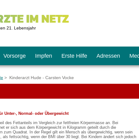
ZTE IM NETZ
ten 21. Lebensjahr
Vorsorge
Impfen
Erste Hilfe
Adressen
Med
de
> Kinderarzt Hude - Carsten Vocke
U9
ie oft?
hner
ür Unter-, Normal- oder Übergewicht
s U11
chten?
eil des Fettanteils im Vergleich zur fettfreien Körpermasse an. Bei
t er sich aus dem Körpergewicht in Kilogramm geteilt durch die
n zum Quadrat. In der Regel gilt ein Mensch als übergewichtig, wenn sein
2
r
, als fettsüchtig, wenn der BMI über 30 liegt. Bei Kindern ändert sich jedoch