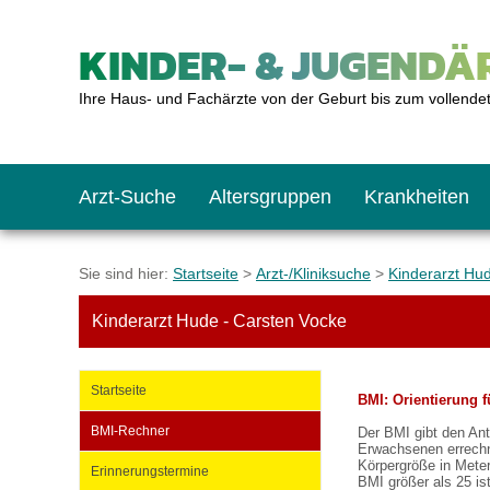
KINDER- & JUGENDÄR
Ihre Haus- und Fachärzte von der Geburt bis zum vollende
Arzt-Suche
Altersgruppen
Krankheiten
Das erste Jahr
Baby: U1 bis U6
Impfkalender
Notrufnummern
Notdienste
BMI-Rechner
Sie sind hier:
Startseite
>
Arzt-/Kliniksuche
>
Kinderarzt Hu
Kinderarzt Hude - Carsten Vocke
Kleinkinder
Kleinkind: U7 bis 
Impfen: Wann und w
Giftnotruf
Sozialpädiatrie
Körpergrößen-Rec
Startseite
BMI: Orientierung f
Schulkinder
Schulkind: U10 bi
Was muss man bea
Hausapotheke
Gesundheitsämter
Blutdruckrechner
BMI-Rechner
Der BMI gibt den Ant
Erwachsenen errechne
Körpergröße in Meter
Erinnerungstermine
Jugendliche
Teenager: J1 bis J
Impfreaktionen
Sofortmaßnahmen
Link-Tipps
Wachstum-Rechne
BMI größer als 25 ist