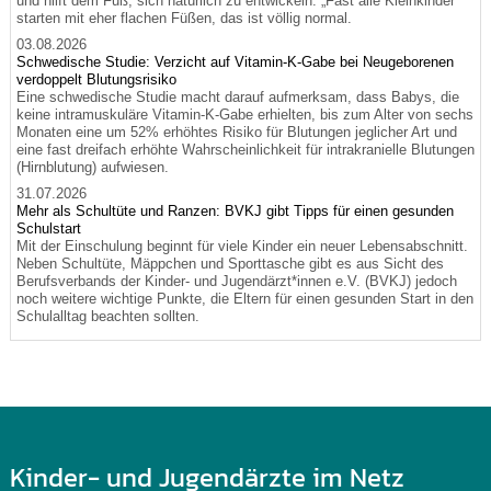
und hilft dem Fuß, sich natürlich zu entwickeln. „Fast alle Kleinkinder
starten mit eher flachen Füßen, das ist völlig normal.
03.08.2026
Schwedische Studie: Verzicht auf Vitamin-K-Gabe bei Neugeborenen
verdoppelt Blutungsrisiko
Eine schwedische Studie macht darauf aufmerksam, dass Babys, die
keine intramuskuläre Vitamin-K-Gabe erhielten, bis zum Alter von sechs
Monaten eine um 52% erhöhtes Risiko für Blutungen jeglicher Art und
eine fast dreifach erhöhte Wahrscheinlichkeit für intrakranielle Blutungen
(Hirnblutung) aufwiesen.
31.07.2026
Mehr als Schultüte und Ranzen: BVKJ gibt Tipps für einen gesunden
Schulstart
Mit der Einschulung beginnt für viele Kinder ein neuer Lebensabschnitt.
Neben Schultüte, Mäppchen und Sporttasche gibt es aus Sicht des
Berufsverbands der Kinder- und Jugendärzt*innen e.V. (BVKJ) jedoch
noch weitere wichtige Punkte, die Eltern für einen gesunden Start in den
Schulalltag beachten sollten.
Kinder- und Jugendärzte im Netz