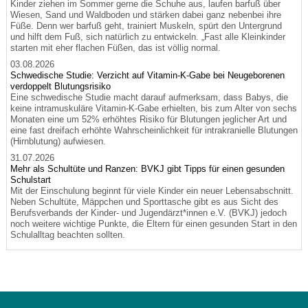
Kinder ziehen im Sommer gerne die Schuhe aus, laufen barfuß über
Wiesen, Sand und Waldboden und stärken dabei ganz nebenbei ihre
Füße. Denn wer barfuß geht, trainiert Muskeln, spürt den Untergrund
und hilft dem Fuß, sich natürlich zu entwickeln. „Fast alle Kleinkinder
starten mit eher flachen Füßen, das ist völlig normal.
03.08.2026
Schwedische Studie: Verzicht auf Vitamin-K-Gabe bei Neugeborenen
verdoppelt Blutungsrisiko
Eine schwedische Studie macht darauf aufmerksam, dass Babys, die
keine intramuskuläre Vitamin-K-Gabe erhielten, bis zum Alter von sechs
Monaten eine um 52% erhöhtes Risiko für Blutungen jeglicher Art und
eine fast dreifach erhöhte Wahrscheinlichkeit für intrakranielle Blutungen
(Hirnblutung) aufwiesen.
31.07.2026
Mehr als Schultüte und Ranzen: BVKJ gibt Tipps für einen gesunden
Schulstart
Mit der Einschulung beginnt für viele Kinder ein neuer Lebensabschnitt.
Neben Schultüte, Mäppchen und Sporttasche gibt es aus Sicht des
Berufsverbands der Kinder- und Jugendärzt*innen e.V. (BVKJ) jedoch
noch weitere wichtige Punkte, die Eltern für einen gesunden Start in den
Schulalltag beachten sollten.