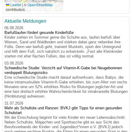
🔍
Leaflet
|
©
OpenStreetMap
contributors
Aktuelle Meldungen
06.08.2026
Barfußlaufen fördert gesunde Kinderfüße
Kinder ziehen im Sommer gerne die Schuhe aus, laufen barfuß über
Wiesen, Sand und Waldboden und stärken dabei ganz nebenbei ihre
Füße. Denn wer barfuß geht, trainiert Muskeln, spürt den Untergrund
und hilft dem Fuß, sich natürlich zu entwickeln. „Fast alle Kleinkinder
starten mit eher flachen Füßen, das ist völlig normal.
03.08.2026
Schwedische Studie: Verzicht auf Vitamin-K-Gabe bei Neugeborenen
verdoppelt Blutungsrisiko
Eine schwedische Studie macht darauf aufmerksam, dass Babys, die
keine intramuskuläre Vitamin-K-Gabe erhielten, bis zum Alter von sechs
Monaten eine um 52% erhöhtes Risiko für Blutungen jeglicher Art und
eine fast dreifach erhöhte Wahrscheinlichkeit für intrakranielle Blutungen
(Hirnblutung) aufwiesen.
31.07.2026
Mehr als Schultüte und Ranzen: BVKJ gibt Tipps für einen gesunden
Schulstart
Mit der Einschulung beginnt für viele Kinder ein neuer Lebensabschnitt.
Neben Schultüte, Mäppchen und Sporttasche gibt es aus Sicht des
Berufsverbands der Kinder- und Jugendärzt*innen e.V. (BVKJ) jedoch
noch weitere wichtige Punkte, die Eltern für einen gesunden Start in den