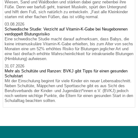
Wiesen, Sand und Waldboden und stärken dabei ganz nebenbei ihre
Füße. Denn wer barfuß geht, trainiert Muskeln, spürt den Untergrund
und hilft dem Fuß, sich natürlich zu entwickeln. „Fast alle Kleinkinder
starten mit eher flachen Füßen, das ist völlig normal.
03.08.2026
Schwedische Studie: Verzicht auf Vitamin-K-Gabe bei Neugeborenen
verdoppelt Blutungsrisiko
Eine schwedische Studie macht darauf aufmerksam, dass Babys, die
keine intramuskuläre Vitamin-K-Gabe erhielten, bis zum Alter von sechs
Monaten eine um 52% erhöhtes Risiko für Blutungen jeglicher Art und
eine fast dreifach erhöhte Wahrscheinlichkeit für intrakranielle Blutungen
(Hirnblutung) aufwiesen.
31.07.2026
Mehr als Schultüte und Ranzen: BVKJ gibt Tipps für einen gesunden
Schulstart
Mit der Einschulung beginnt für viele Kinder ein neuer Lebensabschnitt.
Neben Schultüte, Mäppchen und Sporttasche gibt es aus Sicht des
Berufsverbands der Kinder- und Jugendärzt*innen e.V. (BVKJ) jedoch
noch weitere wichtige Punkte, die Eltern für einen gesunden Start in den
Schulalltag beachten sollten.