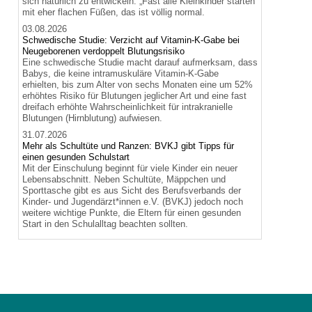
sich natürlich zu entwickeln. „Fast alle Kleinkinder starten
mit eher flachen Füßen, das ist völlig normal.
03.08.2026
Schwedische Studie: Verzicht auf Vitamin-K-Gabe bei
Neugeborenen verdoppelt Blutungsrisiko
Eine schwedische Studie macht darauf aufmerksam, dass
Babys, die keine intramuskuläre Vitamin-K-Gabe
erhielten, bis zum Alter von sechs Monaten eine um 52%
erhöhtes Risiko für Blutungen jeglicher Art und eine fast
dreifach erhöhte Wahrscheinlichkeit für intrakranielle
Blutungen (Hirnblutung) aufwiesen.
31.07.2026
Mehr als Schultüte und Ranzen: BVKJ gibt Tipps für
einen gesunden Schulstart
Mit der Einschulung beginnt für viele Kinder ein neuer
Lebensabschnitt. Neben Schultüte, Mäppchen und
Sporttasche gibt es aus Sicht des Berufsverbands der
Kinder- und Jugendärzt*innen e.V. (BVKJ) jedoch noch
weitere wichtige Punkte, die Eltern für einen gesunden
Start in den Schulalltag beachten sollten.