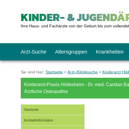
KINDER- & JUGENDÄR
Ihre Haus- und Fachärzte von der Geburt bis zum vollende
Arzt-Suche
Altersgruppen
Krankheiten
Das erste Jahr
Baby: U1 bis U6
Impfkalender
Notrufnummern
Notdienste
BMI-Rechner
Sie sind hier:
Startseite
>
Arzt-/Kliniksuche
>
Kinderarzt Hil
Kinderarzt-Praxis Hildesheim - Dr. med. Candan B
Kleinkinder
Kleinkind: U7 bis 
Impfen: Wann und w
Giftnotruf
Sozialpädiatrie
Körpergrößen-Rec
Ärztliche Osteopathie
Schulkinder
Schulkind: U10 bi
Was muss man bea
Hausapotheke
Gesundheitsämter
Blutdruckrechner
Startseite
Kontaktinformation
Jugendliche
Teenager: J1 bis J
Impfreaktionen
Sofortmaßnahmen
Link-Tipps
Wachstum-Rechne