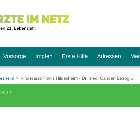
ZTE IM NETZ
ten 21. Lebensjahr
Vorsorge
Impfen
Erste Hilfe
Adressen
Med
desheim
> Kinderarzt-Praxis Hildesheim - Dr. med. Candan Basoglu
asoglu
U9
ie oft?
hner
s U11
chten?
2
r