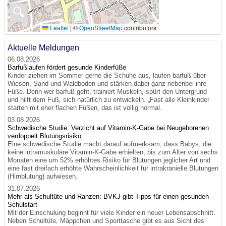
🔍
Leaflet
|
©
OpenStreetMap
contributors
Aktuelle Meldungen
06.08.2026
Barfußlaufen fördert gesunde Kinderfüße
Kinder ziehen im Sommer gerne die Schuhe aus, laufen barfuß über
Wiesen, Sand und Waldboden und stärken dabei ganz nebenbei ihre
Füße. Denn wer barfuß geht, trainiert Muskeln, spürt den Untergrund
und hilft dem Fuß, sich natürlich zu entwickeln. „Fast alle Kleinkinder
starten mit eher flachen Füßen, das ist völlig normal.
03.08.2026
Schwedische Studie: Verzicht auf Vitamin-K-Gabe bei Neugeborenen
verdoppelt Blutungsrisiko
Eine schwedische Studie macht darauf aufmerksam, dass Babys, die
keine intramuskuläre Vitamin-K-Gabe erhielten, bis zum Alter von sechs
Monaten eine um 52% erhöhtes Risiko für Blutungen jeglicher Art und
eine fast dreifach erhöhte Wahrscheinlichkeit für intrakranielle Blutungen
(Hirnblutung) aufwiesen.
31.07.2026
Mehr als Schultüte und Ranzen: BVKJ gibt Tipps für einen gesunden
Schulstart
Mit der Einschulung beginnt für viele Kinder ein neuer Lebensabschnitt.
Neben Schultüte, Mäppchen und Sporttasche gibt es aus Sicht des