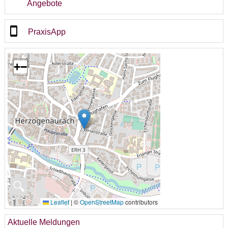
Angebote
PraxisApp
+
−
🔍
Leaflet
|
©
OpenStreetMap
contributors
Aktuelle Meldungen