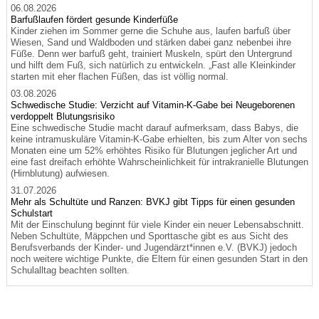
06.08.2026
Barfußlaufen fördert gesunde Kinderfüße
Kinder ziehen im Sommer gerne die Schuhe aus, laufen barfuß über
Wiesen, Sand und Waldboden und stärken dabei ganz nebenbei ihre
Füße. Denn wer barfuß geht, trainiert Muskeln, spürt den Untergrund
und hilft dem Fuß, sich natürlich zu entwickeln. „Fast alle Kleinkinder
starten mit eher flachen Füßen, das ist völlig normal.
03.08.2026
Schwedische Studie: Verzicht auf Vitamin-K-Gabe bei Neugeborenen
verdoppelt Blutungsrisiko
Eine schwedische Studie macht darauf aufmerksam, dass Babys, die
keine intramuskuläre Vitamin-K-Gabe erhielten, bis zum Alter von sechs
Monaten eine um 52% erhöhtes Risiko für Blutungen jeglicher Art und
eine fast dreifach erhöhte Wahrscheinlichkeit für intrakranielle Blutungen
(Hirnblutung) aufwiesen.
31.07.2026
Mehr als Schultüte und Ranzen: BVKJ gibt Tipps für einen gesunden
Schulstart
Mit der Einschulung beginnt für viele Kinder ein neuer Lebensabschnitt.
Neben Schultüte, Mäppchen und Sporttasche gibt es aus Sicht des
Berufsverbands der Kinder- und Jugendärzt*innen e.V. (BVKJ) jedoch
noch weitere wichtige Punkte, die Eltern für einen gesunden Start in den
Schulalltag beachten sollten.