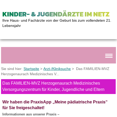
KINDER- & JUGENDÄRZTE IM NETZ
Ihre Haus- und Fachärzte von der Geburt bis zum vollendeten 21.
Lebensjahr
Sie sind hier:
Startseite
>
Arzt-/Kliniksuche
> Das FAMILIEN-MVZ
Herzogenaurach Medizinisches V...
Das FAMILIEN-MVZ Herzogenaurach Medizinisches
Versorgungszentrum für Kinder, Jugendliche und Eltern
Wir haben die PraxisApp „Meine pädiatrische Praxis“
für Sie freigeschaltet!
Informationen aus unserer Praxis –