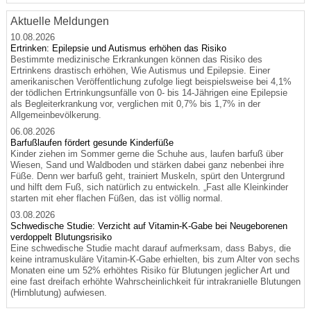
Aktuelle Meldungen
10.08.2026
Ertrinken: Epilepsie und Autismus erhöhen das Risiko
Bestimmte medizinische Erkrankungen können das Risiko des
Ertrinkens drastisch erhöhen, Wie Autismus und Epilepsie. Einer
amerikanischen Veröffentlichung zufolge liegt beispielsweise bei 4,1%
der tödlichen Ertrinkungsunfälle von 0- bis 14-Jährigen eine Epilepsie
als Begleiterkrankung vor, verglichen mit 0,7% bis 1,7% in der
Allgemeinbevölkerung.
06.08.2026
Barfußlaufen fördert gesunde Kinderfüße
Kinder ziehen im Sommer gerne die Schuhe aus, laufen barfuß über
Wiesen, Sand und Waldboden und stärken dabei ganz nebenbei ihre
Füße. Denn wer barfuß geht, trainiert Muskeln, spürt den Untergrund
und hilft dem Fuß, sich natürlich zu entwickeln. „Fast alle Kleinkinder
starten mit eher flachen Füßen, das ist völlig normal.
03.08.2026
Schwedische Studie: Verzicht auf Vitamin-K-Gabe bei Neugeborenen
verdoppelt Blutungsrisiko
Eine schwedische Studie macht darauf aufmerksam, dass Babys, die
keine intramuskuläre Vitamin-K-Gabe erhielten, bis zum Alter von sechs
Monaten eine um 52% erhöhtes Risiko für Blutungen jeglicher Art und
eine fast dreifach erhöhte Wahrscheinlichkeit für intrakranielle Blutungen
(Hirnblutung) aufwiesen.