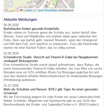
🔍
Leaflet
|
©
OpenStreetMap
contributors
Aktuelle Meldungen
06.08.2026
Barfußlaufen fördert gesunde Kinderfüße
Kinder ziehen im Sommer gerne die Schuhe aus, laufen barfuß über
Wiesen, Sand und Waldboden und stärken dabei ganz nebenbei ihre
Füße. Denn wer barfuß geht, trainiert Muskeln, spürt den Untergrund
und hilft dem Fuß, sich natürlich zu entwickeln. „Fast alle Kleinkinder
starten mit eher flachen Füßen, das ist völlig normal.
03.08.2026
Schwedische Studie: Verzicht auf Vitamin-K-Gabe bei Neugeborenen
verdoppelt Blutungsrisiko
Eine schwedische Studie macht darauf aufmerksam, dass Babys, die
keine intramuskuläre Vitamin-K-Gabe erhielten, bis zum Alter von sechs
Monaten eine um 52% erhöhtes Risiko für Blutungen jeglicher Art und
eine fast dreifach erhöhte Wahrscheinlichkeit für intrakranielle Blutungen
(Hirnblutung) aufwiesen.
31.07.2026
Mehr als Schultüte und Ranzen: BVKJ gibt Tipps für einen gesunden
Schulstart
Mit der Einschulung beginnt für viele Kinder ein neuer Lebensabschnitt.
Neben Schultüte, Mäppchen und Sporttasche gibt es aus Sicht des
Berufsverbands der Kinder- und Jugendärzt*innen e.V. (BVKJ) jedoch