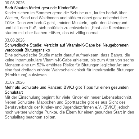
06.08.2026
Barfußlaufen fördert gesunde Kinderfüße
Kinder ziehen im Sommer gerne die Schuhe aus, laufen barfuß über
Wiesen, Sand und Waldboden und stärken dabei ganz nebenbei ihre
Füße. Denn wer barfuß geht, trainiert Muskeln, spürt den Untergrund
und hilft dem Fuß, sich natürlich zu entwickeln. „Fast alle Kleinkinder
starten mit eher flachen Füßen, das ist völlig normal.
03.08.2026
Schwedische Studie: Verzicht auf Vitamin-K-Gabe bei Neugeborenen
verdoppelt Blutungsrisiko
Eine schwedische Studie macht darauf aufmerksam, dass Babys, die
keine intramuskuläre Vitamin-K-Gabe erhielten, bis zum Alter von sechs
Monaten eine um 52% erhöhtes Risiko für Blutungen jeglicher Art und
eine fast dreifach erhöhte Wahrscheinlichkeit für intrakranielle Blutungen
(Hirnblutung) aufwiesen.
31.07.2026
Mehr als Schultüte und Ranzen: BVKJ gibt Tipps für einen gesunden
Schulstart
Mit der Einschulung beginnt für viele Kinder ein neuer Lebensabschnitt.
Neben Schultüte, Mäppchen und Sporttasche gibt es aus Sicht des
Berufsverbands der Kinder- und Jugendärzt*innen e.V. (BVKJ) jedoch
noch weitere wichtige Punkte, die Eltern für einen gesunden Start in den
Schulalltag beachten sollten.