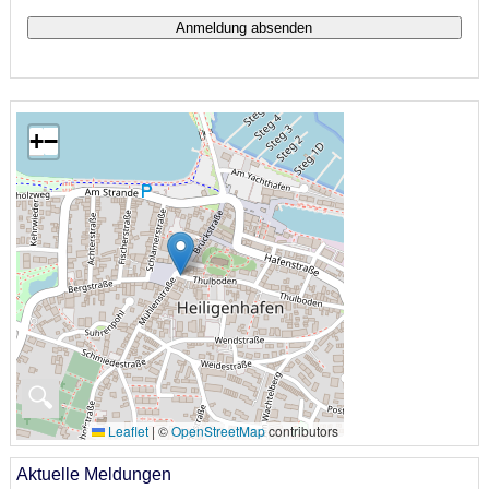
+
−
🔍
Leaflet
|
©
OpenStreetMap
contributors
Aktuelle Meldungen