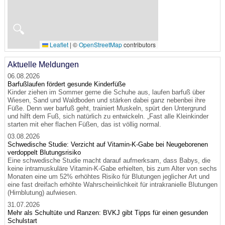
🔍
Leaflet
|
©
OpenStreetMap
contributors
Aktuelle Meldungen
06.08.2026
Barfußlaufen fördert gesunde Kinderfüße
Kinder ziehen im Sommer gerne die Schuhe aus, laufen barfuß über
Wiesen, Sand und Waldboden und stärken dabei ganz nebenbei ihre
Füße. Denn wer barfuß geht, trainiert Muskeln, spürt den Untergrund
und hilft dem Fuß, sich natürlich zu entwickeln. „Fast alle Kleinkinder
starten mit eher flachen Füßen, das ist völlig normal.
03.08.2026
Schwedische Studie: Verzicht auf Vitamin-K-Gabe bei Neugeborenen
verdoppelt Blutungsrisiko
Eine schwedische Studie macht darauf aufmerksam, dass Babys, die
keine intramuskuläre Vitamin-K-Gabe erhielten, bis zum Alter von sechs
Monaten eine um 52% erhöhtes Risiko für Blutungen jeglicher Art und
eine fast dreifach erhöhte Wahrscheinlichkeit für intrakranielle Blutungen
(Hirnblutung) aufwiesen.
31.07.2026
Mehr als Schultüte und Ranzen: BVKJ gibt Tipps für einen gesunden
Schulstart