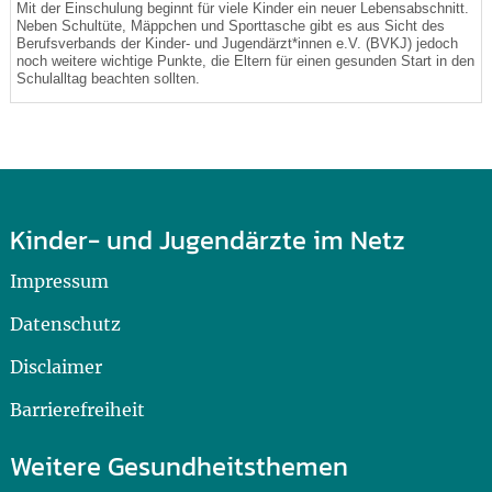
Mit der Einschulung beginnt für viele Kinder ein neuer Lebensabschnitt.
Neben Schultüte, Mäppchen und Sporttasche gibt es aus Sicht des
Berufsverbands der Kinder- und Jugendärzt*innen e.V. (BVKJ) jedoch
noch weitere wichtige Punkte, die Eltern für einen gesunden Start in den
Schulalltag beachten sollten.
Kinder- und Jugendärzte im Netz
Impressum
Datenschutz
Disclaimer
Barrierefreiheit
Weitere Gesundheitsthemen