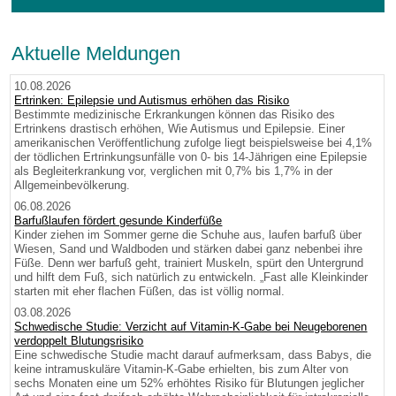
Aktuelle Meldungen
10.08.2026
Ertrinken: Epilepsie und Autismus erhöhen das Risiko
Bestimmte medizinische Erkrankungen können das Risiko des
Ertrinkens drastisch erhöhen, Wie Autismus und Epilepsie. Einer
amerikanischen Veröffentlichung zufolge liegt beispielsweise bei 4,1%
der tödlichen Ertrinkungsunfälle von 0- bis 14-Jährigen eine Epilepsie
als Begleiterkrankung vor, verglichen mit 0,7% bis 1,7% in der
Allgemeinbevölkerung.
06.08.2026
Barfußlaufen fördert gesunde Kinderfüße
Kinder ziehen im Sommer gerne die Schuhe aus, laufen barfuß über
Wiesen, Sand und Waldboden und stärken dabei ganz nebenbei ihre
Füße. Denn wer barfuß geht, trainiert Muskeln, spürt den Untergrund
und hilft dem Fuß, sich natürlich zu entwickeln. „Fast alle Kleinkinder
starten mit eher flachen Füßen, das ist völlig normal.
03.08.2026
Schwedische Studie: Verzicht auf Vitamin-K-Gabe bei Neugeborenen
verdoppelt Blutungsrisiko
Eine schwedische Studie macht darauf aufmerksam, dass Babys, die
keine intramuskuläre Vitamin-K-Gabe erhielten, bis zum Alter von
sechs Monaten eine um 52% erhöhtes Risiko für Blutungen jeglicher