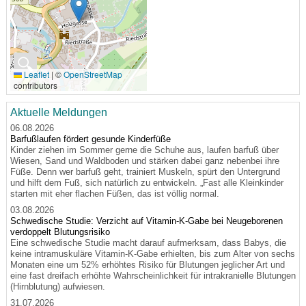
🔍
Leaflet
|
©
OpenStreetMap
contributors
Aktuelle Meldungen
06.08.2026
Barfußlaufen fördert gesunde Kinderfüße
Kinder ziehen im Sommer gerne die Schuhe aus, laufen barfuß über
Wiesen, Sand und Waldboden und stärken dabei ganz nebenbei ihre
Füße. Denn wer barfuß geht, trainiert Muskeln, spürt den Untergrund
und hilft dem Fuß, sich natürlich zu entwickeln. „Fast alle Kleinkinder
starten mit eher flachen Füßen, das ist völlig normal.
03.08.2026
Schwedische Studie: Verzicht auf Vitamin-K-Gabe bei Neugeborenen
verdoppelt Blutungsrisiko
Eine schwedische Studie macht darauf aufmerksam, dass Babys, die
keine intramuskuläre Vitamin-K-Gabe erhielten, bis zum Alter von sechs
Monaten eine um 52% erhöhtes Risiko für Blutungen jeglicher Art und
eine fast dreifach erhöhte Wahrscheinlichkeit für intrakranielle Blutungen
(Hirnblutung) aufwiesen.
31.07.2026