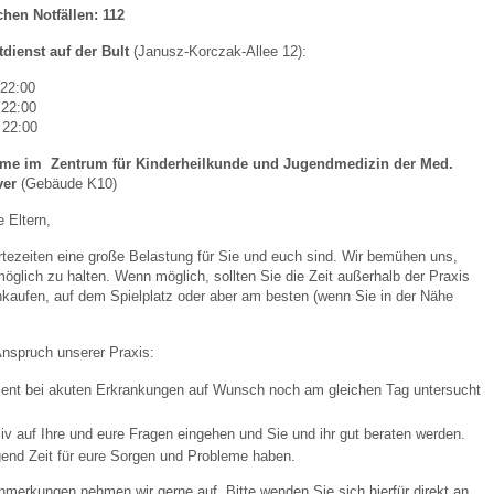
hen Notfällen: 112
tdienst auf der Bult
(Janusz-Korczak-Allee 12):
 22:00
 22:00
22:00
hme im Zentrum für Kinderheilkunde und Jugendmedizin der Med.
ver
(Gebäude K10)
e Eltern,
tezeiten eine große Belastung für Sie und euch sind. Wir bemühen uns,
möglich zu halten. Wenn möglich, sollten Sie die Zeit außerhalb der Praxis
kaufen, auf dem Spielplatz oder aber am besten (wenn Sie in der Nähe
 Anspruch unserer Praxis:
ient bei akuten Erkrankungen auf Wunsch noch am gleichen Tag untersucht
siv auf Ihre und eure Fragen eingehen und Sie und ihr gut beraten werden.
end Zeit für eure Sorgen und Probleme haben.
merkungen nehmen wir gerne auf. Bitte wenden Sie sich hierfür direkt an