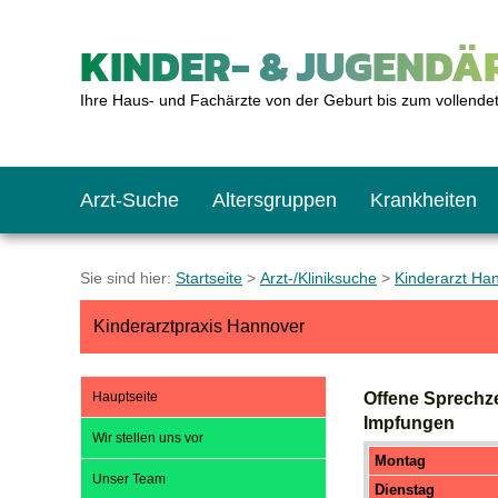
KINDER- & JUGENDÄR
Ihre Haus- und Fachärzte von der Geburt bis zum vollende
Arzt-Suche
Altersgruppen
Krankheiten
Das erste Jahr
Baby: U1 bis U6
Impfkalender
Notrufnummern
Notdienste
BMI-Rechner
Sie sind hier:
Startseite
>
Arzt-/Kliniksuche
>
Kinderarzt Ha
Kinderarztpraxis Hannover
Kleinkinder
Kleinkind: U7 bis 
Impfen: Wann und w
Giftnotruf
Sozialpädiatrie
Körpergrößen-Rec
Hauptseite
Offene Sprechz
Schulkinder
Schulkind: U10 bi
Was muss man bea
Hausapotheke
Gesundheitsämter
Blutdruckrechner
Impfungen
Wir stellen uns vor
Montag
Unser Team
Jugendliche
Teenager: J1 bis J
Impfreaktionen
Sofortmaßnahmen
Link-Tipps
Wachstum-Rechne
Dienstag