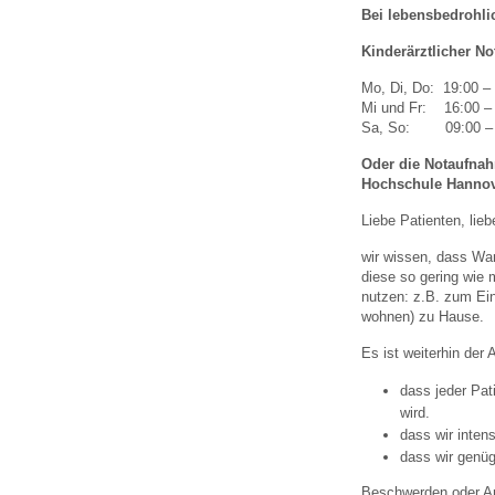
U0-Vorsorge
Bei lebensbedrohlic
Kinderärztlicher No
Mo, Di, Do: 19:00 –
Mi und Fr: 16:00 –
Sa, So: 09:00 – 
Oder die Notaufna
Hochschule Hanno
Liebe Patienten, lieb
wir wissen, dass War
diese so gering wie 
nutzen: z.B. zum Ein
wohnen) zu Hause.
Es ist weiterhin der
dass jeder Pat
wird.
dass wir inten
dass wir genüg
Beschwerden oder An