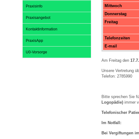
Mittwoch
Praxisinfo
Donnerstag
Praxisangebot
Impfsicherheit
Notdienste
Empfehlungen zum
Freitag
Kontaktinformation
Telefonzeiten
Häufige Fragen
Hörlexikon
PraxisApp
E-mail
U0-Vorsorge
Recht auf Impfung
Material zu den Vo
Am Freitag den
17.7
Unsere Vertretung üb
Telefon: 2785990
Vorsorge- und Impf
Entwicklungskalen
Bitte sprechen Sie f
Broschüren und Inf
Logopädie)
immer vo
Telefonischer Pati
Familienzeit gesun
Im Notfall:
Bei Vergiftungen 