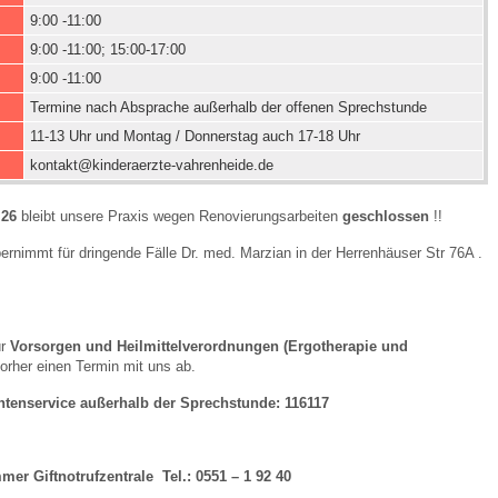
9:00 -11:00
9:00 -11:00; 15:00-17:00
 Bildschirmmediengebrauch
9:00 -11:00
Termine nach Absprache außerhalb der offenen Sprechstunde
11-13 Uhr und Montag / Donnerstag auch 17-18 Uhr
kontakt@kinderaerzte-vahrenheide.de
rsorgen
.26
bleibt unsere Praxis wegen Renovierungsarbeiten
geschlossen
!!
ernimmt für dringende Fälle Dr. med. Marzian in der Herrenhäuser Str 76A .
erinnerung
der
ür
Vorsorgen und Heilmittelverordnungen (Ergotherapie und
ormationsflyer
rher einen Termin mit uns ab.
entenservice außerhalb der Sprechstunde: 116117
d gestalten
immer
Giftnotrufzentrale Tel.: 0551 – 1 92 40