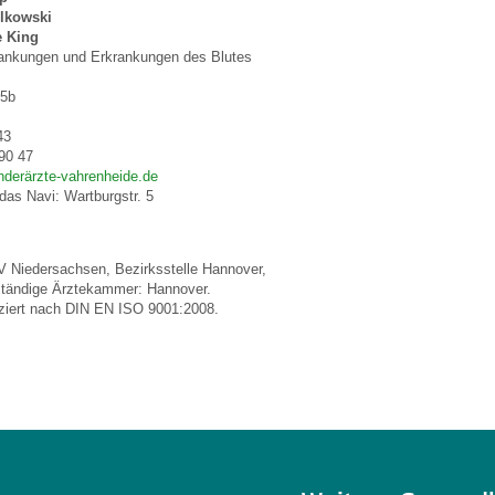
olkowski
e King
rankungen und Erkrankungen des Blutes
 5b
43
90 47
derärzte-vahrenheide.de
das Navi: Wartburgstr. 5
KV Niedersachsen, Bezirksstelle Hannover,
tändige Ärztekammer: Hannover.
ifiziert nach DIN EN ISO 9001:2008.