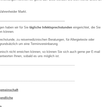
Vahrenheider Markt.
_______________________________________
gen haben wir für Sie
tägliche Infektsprechstunden
eingerichtet, die Sie
en können.
chstunde, zu reisemedizinischen Beratungen, für Allergieteste oder
 grundsätzlich um eine Terminvereinbarung.
fonisch nicht erreichen können, so können Sie sich auch gerne per E-mail
antworten Ihnen, sobald es uns möglich ist.
_____________________________________________
_____________________________________________
emeinschaft
gendliche
pp