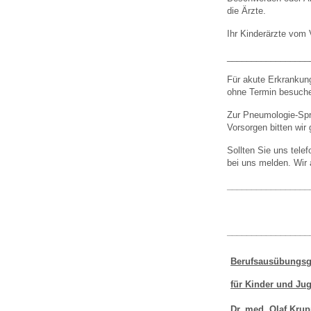
die Ärzte.
Ihr Kinderärzte vom 
_________________
Für akute Erkrankun
ohne Termin besuch
Zur Pneumologie-Spre
Vorsorgen bitten wir
Sollten Sie uns tele
bei uns melden. Wir 
_________________
_________________
Berufsausübungsg
für Kinder und Ju
Dr. med. Olaf Kru