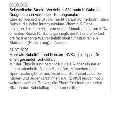
03.08.2026
Schwedische Studie: Verzicht auf Vitamin-K-Gabe bei
Neugeborenen verdoppelt Blutungsrisiko
Eine schwedische Studie macht darauf aufmerksam, dass
Babys, die keine intramuskuläre Vitamin-K-Gabe
erhielten, bis zum Alter von sechs Monaten eine um 52%
erhöhtes Risiko für Blutungen jeglicher Art und eine fast
dreifach erhöhte Wahrscheinlichkeit für intrakranielle
Blutungen (Hirnblutung) aufwiesen.
31.07.2026
Mehr als Schultüte und Ranzen: BVKJ gibt Tipps für
einen gesunden Schulstart
Mit der Einschulung beginnt für viele Kinder ein neuer
Lebensabschnitt. Neben Schultüte, Mäppchen und
Sporttasche gibt es aus Sicht des Berufsverbands der
Kinder- und Jugendärzt*innen e.V. (BVKJ) jedoch noch
weitere wichtige Punkte, die Eltern für einen gesunden
Start in den Schulalltag beachten sollten.