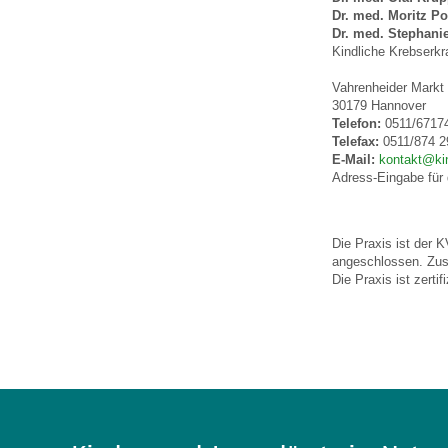
Dr. med. Moritz P
Dr. med. Stephani
Kindliche Krebserk
Vahrenheider Markt
30179 Hannover
Telefon:
0511/6717
Telefax:
0511/874 2
E-Mail:
kontakt@kin
Adress-Eingabe für 
Die Praxis ist der 
angeschlossen. Zus
Die Praxis ist zert