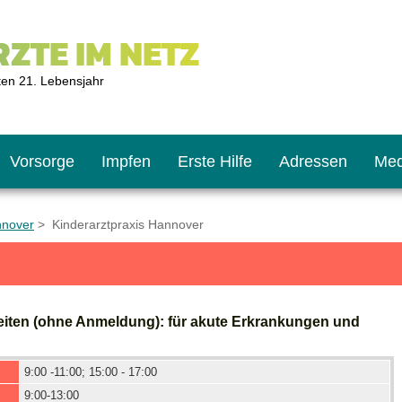
ZTE IM NETZ
ten 21. Lebensjahr
Vorsorge
Impfen
Erste Hilfe
Adressen
Med
nnover
> Kinderarztpraxis Hannover
U9
ie oft?
hner
eiten (ohne Anmeldung): für akute Erkrankungen und
s U11
chten?
9:00 -11:00; 15:00 - 17:00
2
r
9:00-13:00