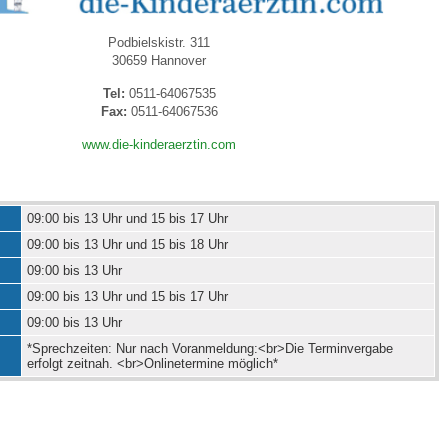
Podbielskistr. 311
 Bildschirmmediengebrauch
30659 Hannover
Tel:
0511-64067535
Fax:
0511-64067536
www.die-kinderaerztin.com
rsorgen
09:00 bis 13 Uhr und 15 bis 17 Uhr
09:00 bis 13 Uhr und 15 bis 18 Uhr
erinnerung
der
09:00 bis 13 Uhr
09:00 bis 13 Uhr und 15 bis 17 Uhr
ormationsflyer
09:00 bis 13 Uhr
*Sprechzeiten: Nur nach Voranmeldung:<br>Die Terminvergabe
erfolgt zeitnah. <br>Onlinetermine möglich*
d gestalten