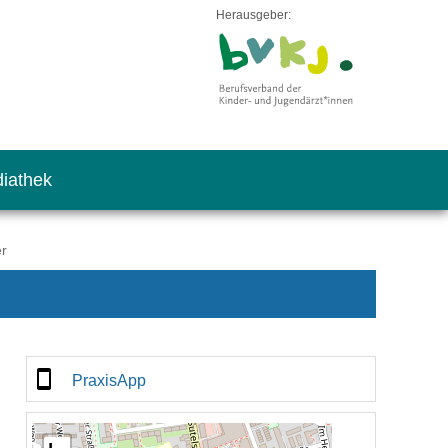
Herausgeber:
iathek
er
PraxisApp