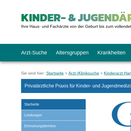
KINDER- & JUGENDÄR
Ihre Haus- und Fachärzte von der Geburt bis zum vollende
Arzt-Suche
Altersgruppen
Krankheiten
Das erste Jahr
Baby: U1 bis U6
Impfkalender
Notrufnummern
Notdienste
BMI-Rechner
Sie sind hier:
Startseite
>
Arzt-/Kliniksuche
>
Kinderarzt Ha
Privatärztliche Praxis für Kinder- und Jugendmedi
Kleinkinder
Kleinkind: U7 bis 
Impfen: Wann und w
Giftnotruf
Sozialpädiatrie
Körpergrößen-Rec
Startseite
Schulkinder
Schulkind: U10 bi
Was muss man bea
Hausapotheke
Gesundheitsämter
Blutdruckrechner
Leistungen
Erinnerungstermine
Jugendliche
Teenager: J1 bis J
Impfreaktionen
Sofortmaßnahmen
Link-Tipps
Wachstum-Rechne