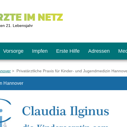
ZTE IM NETZ
ten 21. Lebensjahr
Vorsorge
Impfen
Erste Hilfe
Adressen
Med
nnover
> Privatärztliche Praxis für Kinder- und Jugendmedizin Hannov
zin Hannover
U9
ie oft?
hner
s U11
chten?
2
r