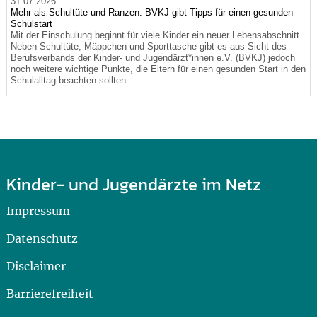
31.07.2026
Mehr als Schultüte und Ranzen: BVKJ gibt Tipps für einen gesunden
Schulstart
Mit der Einschulung beginnt für viele Kinder ein neuer Lebensabschnitt.
Neben Schultüte, Mäppchen und Sporttasche gibt es aus Sicht des
Berufsverbands der Kinder- und Jugendärzt*innen e.V. (BVKJ) jedoch
noch weitere wichtige Punkte, die Eltern für einen gesunden Start in den
Schulalltag beachten sollten.
Kinder- und Jugendärzte im Netz
Impressum
Datenschutz
Disclaimer
Barrierefreiheit