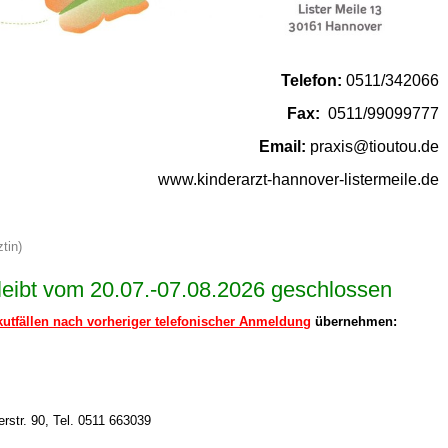
 Bildschirmmediengebrauch
Telefon:
0511/342066
Fax:
0511/99099777
Email:
praxis@tioutou.de
www.kinderarzt-hannover-listermeile.de
rsorgen
tin)
erinnerung
der
leibt vom 20.07.-07.08.2026 geschlossen
kutfällen nach vorheriger telefonischer Anmeldung
übernehmen:
ormationsflyer
d gestalten
erstr. 90, Tel. 0511 663039