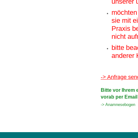
unserer 
möchten 
sie mit 
Praxis b
nicht au
bitte be
anderer 
-> Anfrage se
Bitte vor Ihrem
vorab per Email
-> Anamnesebogen