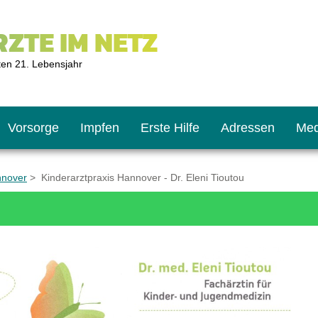
ZTE IM NETZ
ten 21. Lebensjahr
Vorsorge
Impfen
Erste Hilfe
Adressen
Med
nnover
> Kinderarztpraxis Hannover - Dr. Eleni Tioutou
U9
ie oft?
hner
s U11
chten?
2
r