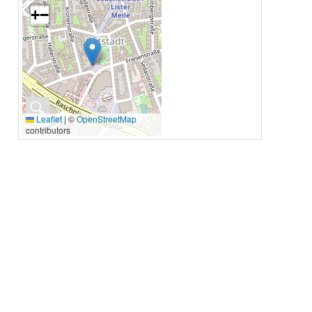
+
−
🔍
Leaflet
|
©
OpenStreetMap
contributors