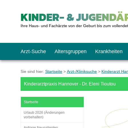
KINDER- & JUGENDÄR
Ihre Haus- und Fachärzte von der Geburt bis zum vollende
Arzt-Suche
Altersgruppen
Krankheiten
Das erste Jahr
Baby: U1 bis U6
Impfkalender
Notrufnummern
Notdienste
BMI-Rechner
Sie sind hier:
Startseite
>
Arzt-/Kliniksuche
>
Kinderarzt Ha
Kinderarztpraxis Hannover - Dr. Eleni Tioutou
Kleinkinder
Kleinkind: U7 bis 
Impfen: Wann und w
Giftnotruf
Sozialpädiatrie
Körpergrößen-Rec
Startseite
Schulkinder
Schulkind: U10 bi
Was muss man bea
Hausapotheke
Gesundheitsämter
Blutdruckrechner
Urlaub 2026 (Änderungen
vorbehalten)
Jugendliche
Teenager: J1 bis J
Impfreaktionen
Sofortmaßnahmen
Link-Tipps
Wachstum-Rechne
Anfrage Neupatienten