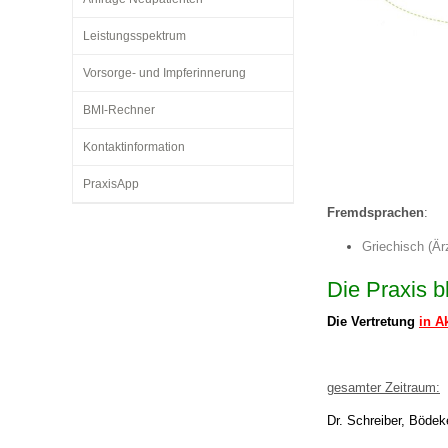
Leistungsspektrum
Impfsicherheit
Notdienste
Empfehlungen zum
Vorsorge- und Impferinnerung
BMI-Rechner
Häufige Fragen
Hörlexikon
Kontaktinformation
PraxisApp
Recht auf Impfung
Material zu den Vo
Fremdsprachen
:
Griechisch (Ärz
Vorsorge- und Impf
Entwicklungskalen
Die Praxis b
Die Vertretung
in A
Broschüren und Inf
gesamter Zeitraum:
Familienzeit gesun
Dr. Schreiber, Bödek