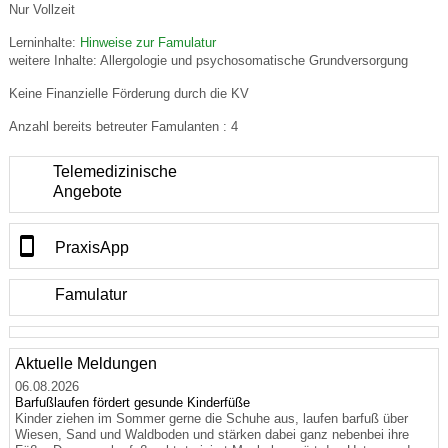
Nur Vollzeit
Lerninhalte:
Hinweise zur Famulatur
weitere Inhalte: Allergologie und psychosomatische Grundversorgung
Keine Finanzielle Förderung durch die KV
Anzahl bereits betreuter Famulanten : 4
Telemedizinische
Angebote
PraxisApp
🔍
Famulatur
Leaflet
|
©
OpenStreetMap
contributors
+
−
Aktuelle Meldungen
06.08.2026
Barfußlaufen fördert gesunde Kinderfüße
Kinder ziehen im Sommer gerne die Schuhe aus, laufen barfuß über
Wiesen, Sand und Waldboden und stärken dabei ganz nebenbei ihre