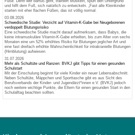
Füße. Denn wer barfuß geht, trainiert Muskeln, spürt den Untergrund
und hilft dem Fuß, sich natürlich zu entwickeln. „Fast alle Kleinkinder
starten mit eher flachen Füßen, das ist völlig normal.
03.08.2026
Schwedische Studie: Verzicht auf Vitamin-K-Gabe bei Neugeborenen
verdoppelt Blutungsrisiko
Eine schwedische Studie macht darauf aufmerksam, dass Babys, die
keine intramuskuläre Vitamin-K-Gabe erhielten, bis zum Alter von sechs
Monaten eine um 52% erhöhtes Risiko für Blutungen jeglicher Art und
eine fast dreifach erhöhte Wahrscheinlichkeit für intrakranielle Blutungen
(Hirnblutung) aufwiesen.
31.07.2026
Mehr als Schultüte und Ranzen: BVKJ gibt Tipps für einen gesunden
Schulstart
Mit der Einschulung beginnt für viele Kinder ein neuer Lebensabschnitt.
Neben Schultüte, Mäppchen und Sporttasche gibt es aus Sicht des
Berufsverbands der Kinder- und Jugendärzt*innen e.V. (BVKJ) jedoch
noch weitere wichtige Punkte, die Eltern für einen gesunden Start in den
Schulalltag beachten sollten.