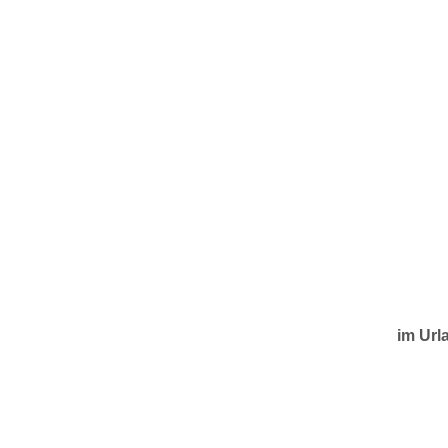
U0-Vorsorge
im Url