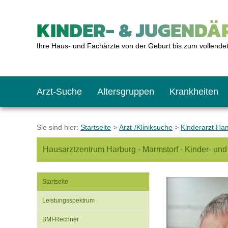
KINDER- & JUGENDÄR
Ihre Haus- und Fachärzte von der Geburt bis zum vollende
Arzt-Suche
Altersgruppen
Krankheiten
Das erste Jahr
Baby: U1 bis U6
Impfkalender
Notrufnummern
Notdienste
BMI-Rechner
Sie sind hier:
Startseite
>
Arzt-/Kliniksuche
>
Kinderarzt Ha
Hausarztzentrum Harburg - Marmstorf - Kinder- un
Kleinkinder
Kleinkind: U7 bis 
Impfen: Wann und w
Giftnotruf
Sozialpädiatrie
Körpergrößen-Rec
Startseite
Schulkinder
Schulkind: U10 bi
Was muss man bea
Hausapotheke
Gesundheitsämter
Blutdruckrechner
Leistungsspektrum
BMI-Rechner
Jugendliche
Teenager: J1 bis J
Impfreaktionen
Sofortmaßnahmen
Link-Tipps
Wachstum-Rechne