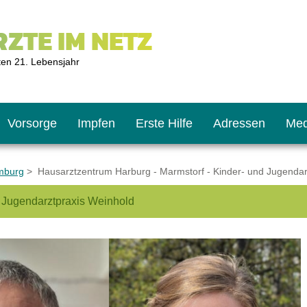
ZTE IM NETZ
ten 21. Lebensjahr
Vorsorge
Impfen
Erste Hilfe
Adressen
Med
mburg
> Hausarztzentrum Harburg - Marmstorf - Kinder- und Jugendar
d Jugendarztpraxis Weinhold
U9
ie oft?
hner
s U11
chten?
2
r