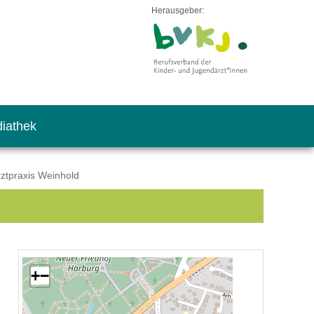
Herausgeber:
iathek
ztpraxis Weinhold
+
−