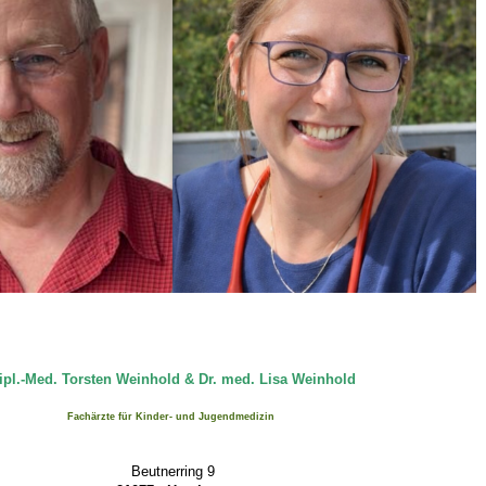
 Bildschirmmediengebrauch
rsorgen
erinnerung
der
ormationsflyer
ipl.-Med. Torsten Weinhold & Dr. med. Lisa Weinhold
Fachärzte für Kinder- und Jugendmedizin
d gestalten
Beutnerring 9