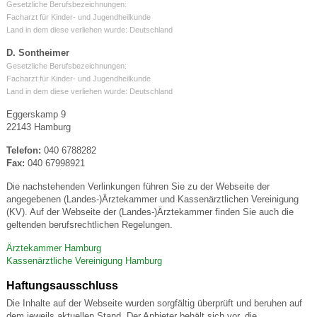
Gesetzliche Berufsbezeichnungen:
Facharzt für Kinder- und Jugendheilkunde
Land in dem diese verliehen wurde: Deutschland
D. Sontheimer
Gesetzliche Berufsbezeichnungen:
Facharzt für Kinder- und Jugendheilkunde
Land in dem diese verliehen wurde: Deutschland
Eggerskamp 9
22143 Hamburg
Telefon:
040 6788282
Fax:
040 67998921
Die nachstehenden Verlinkungen führen Sie zu der Webseite der
angegebenen (Landes-)Ärztekammer und Kassenärztlichen Vereinigung
(KV). Auf der Webseite der (Landes-)Ärztekammer finden Sie auch die
geltenden berufsrechtlichen Regelungen.
Ärztekammer Hamburg
Kassenärztliche Vereinigung Hamburg
Haftungsausschluss
Die Inhalte auf der Webseite wurden sorgfältig überprüft und beruhen auf
dem jeweils aktuellen Stand. Der Anbieter behält sich vor, die