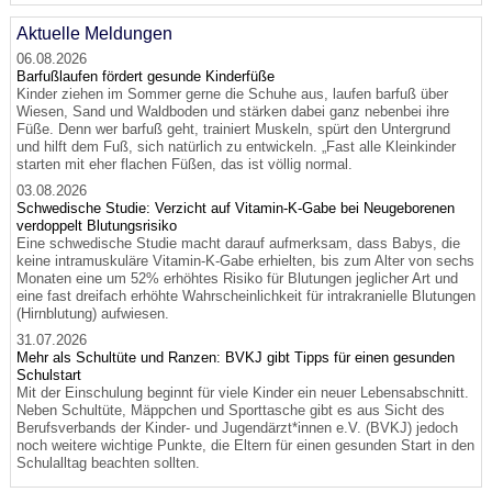
Aktuelle Meldungen
06.08.2026
Barfußlaufen fördert gesunde Kinderfüße
Kinder ziehen im Sommer gerne die Schuhe aus, laufen barfuß über
Wiesen, Sand und Waldboden und stärken dabei ganz nebenbei ihre
Füße. Denn wer barfuß geht, trainiert Muskeln, spürt den Untergrund
und hilft dem Fuß, sich natürlich zu entwickeln. „Fast alle Kleinkinder
starten mit eher flachen Füßen, das ist völlig normal.
03.08.2026
Schwedische Studie: Verzicht auf Vitamin-K-Gabe bei Neugeborenen
verdoppelt Blutungsrisiko
Eine schwedische Studie macht darauf aufmerksam, dass Babys, die
keine intramuskuläre Vitamin-K-Gabe erhielten, bis zum Alter von sechs
Monaten eine um 52% erhöhtes Risiko für Blutungen jeglicher Art und
eine fast dreifach erhöhte Wahrscheinlichkeit für intrakranielle Blutungen
(Hirnblutung) aufwiesen.
31.07.2026
Mehr als Schultüte und Ranzen: BVKJ gibt Tipps für einen gesunden
Schulstart
Mit der Einschulung beginnt für viele Kinder ein neuer Lebensabschnitt.
Neben Schultüte, Mäppchen und Sporttasche gibt es aus Sicht des
Berufsverbands der Kinder- und Jugendärzt*innen e.V. (BVKJ) jedoch
noch weitere wichtige Punkte, die Eltern für einen gesunden Start in den
Schulalltag beachten sollten.