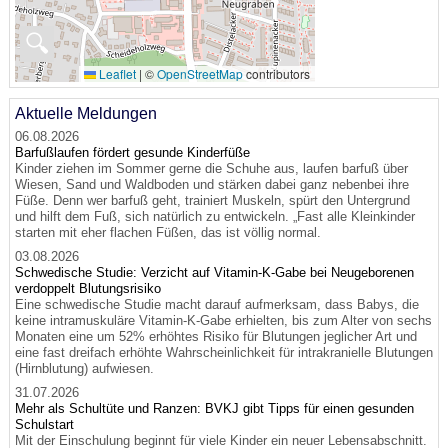
🔍
Leaflet
|
©
OpenStreetMap
contributors
Aktuelle Meldungen
06.08.2026
Barfußlaufen fördert gesunde Kinderfüße
Kinder ziehen im Sommer gerne die Schuhe aus, laufen barfuß über
Wiesen, Sand und Waldboden und stärken dabei ganz nebenbei ihre
Füße. Denn wer barfuß geht, trainiert Muskeln, spürt den Untergrund
und hilft dem Fuß, sich natürlich zu entwickeln. „Fast alle Kleinkinder
starten mit eher flachen Füßen, das ist völlig normal.
03.08.2026
Schwedische Studie: Verzicht auf Vitamin-K-Gabe bei Neugeborenen
verdoppelt Blutungsrisiko
Eine schwedische Studie macht darauf aufmerksam, dass Babys, die
keine intramuskuläre Vitamin-K-Gabe erhielten, bis zum Alter von sechs
Monaten eine um 52% erhöhtes Risiko für Blutungen jeglicher Art und
eine fast dreifach erhöhte Wahrscheinlichkeit für intrakranielle Blutungen
(Hirnblutung) aufwiesen.
31.07.2026
Mehr als Schultüte und Ranzen: BVKJ gibt Tipps für einen gesunden
Schulstart
Mit der Einschulung beginnt für viele Kinder ein neuer Lebensabschnitt.