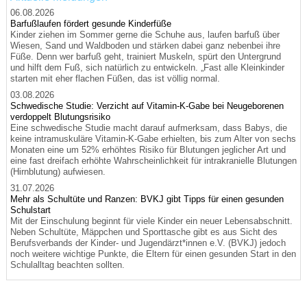
06.08.2026
Barfußlaufen fördert gesunde Kinderfüße
Kinder ziehen im Sommer gerne die Schuhe aus, laufen barfuß über
Wiesen, Sand und Waldboden und stärken dabei ganz nebenbei ihre
Füße. Denn wer barfuß geht, trainiert Muskeln, spürt den Untergrund
und hilft dem Fuß, sich natürlich zu entwickeln. „Fast alle Kleinkinder
starten mit eher flachen Füßen, das ist völlig normal.
03.08.2026
Schwedische Studie: Verzicht auf Vitamin-K-Gabe bei Neugeborenen
verdoppelt Blutungsrisiko
Eine schwedische Studie macht darauf aufmerksam, dass Babys, die
keine intramuskuläre Vitamin-K-Gabe erhielten, bis zum Alter von sechs
Monaten eine um 52% erhöhtes Risiko für Blutungen jeglicher Art und
eine fast dreifach erhöhte Wahrscheinlichkeit für intrakranielle Blutungen
(Hirnblutung) aufwiesen.
31.07.2026
Mehr als Schultüte und Ranzen: BVKJ gibt Tipps für einen gesunden
Schulstart
Mit der Einschulung beginnt für viele Kinder ein neuer Lebensabschnitt.
Neben Schultüte, Mäppchen und Sporttasche gibt es aus Sicht des
Berufsverbands der Kinder- und Jugendärzt*innen e.V. (BVKJ) jedoch
noch weitere wichtige Punkte, die Eltern für einen gesunden Start in den
Schulalltag beachten sollten.