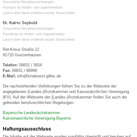
Gesetzliche Berufsbezeichnungen:
Facharzt für Kinder- und Jugendmedizin
Land in dem diese verliehen wurde: Deutschland
Dr. Katrin Seybold
Gesetzliche Berufsbezeichnungen:
Fachärztin für Kinder- und Jugendmedizin
Land in dem diese verliehen wurde: Deutschland
Rot-Kreuz-Straße 12
91710 Gunzenhausen
Telefon:
09831 / 3654
Fax:
09831 / 89999
E-Mail:
info@kinderarzt-gilles.de
Die nachstehenden Verlinkungen führen Sie zu der Webseite der
angegebenen (Landes-)Ärztekammer und Kassenärztlichen Vereinigung
(KV). Auf der Webseite der (Landes-)Ärztekammer finden Sie auch die
geltenden berufsrechtlichen Regelungen.
Bayerische Landesärztekammer
Kassenaerztliche Vereinigung Bayerns
Haftungsausschluss
Die Inhalte auf der Webseite wurden sorgfältig überprüft und beruhen auf