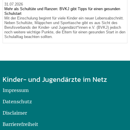
31.07.2026
Mehr als Schultüte und Ranzen: BVKJ gibt Tipps für einen gesunden
Schulstart
Mit der Einschulung beginnt für viele Kinder ein neuer Lebensabschnitt.
Neben Schultüte, Mäppchen und Sporttasche gibt es aus Sicht des
Berufsverbands der Kinder- und Jugendärzt*innen e.V. (BVKJ) jedoch
noch weitere wichtige Punkte, die Eltern für einen gesunden Start in den
Schulalltag beachten sollten.
Kinder- und Jugendärzte im Netz
Impressum
Datenschutz
Disclaimer
Barrierefreiheit