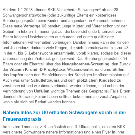
Ab dem 1.1.2023 können BKK-Versicherte Schwangere* ab der 28.
Schwangerschaftswoche (oder zukünftige Eltern) ein kostenloses
Beratungsgespräch beim Kinder- und Jugendarzt in Anspruch nehmen.
Diese neue
Vorsorge U0
bereitet junge Mütter und Väter schon vor der
Geburt im letzten Trimenon gut auf die bevorstehende Elternzeit vor.
Eltern können Unsicherheiten ausräumen und durch qualifizierte
Informationen Fehlverhalten vorbeugen. Darüber hinaus kann der Kinder-
und Jugendarzt dadurch viele Fragen, die sich normalerweise bis zur U3
in der 4. bis 5. Lebenswoche ansammeln, vorab klären, sodass bei dieser
Untersuchung der Zeitdruck geringer wird. Das Beratungsgespräch klärt
Eltern oder ein Elternteil über das
Neugeborenen-Screening
, den Zweck
der
Vitamin-K- und -D-Prophylaxe
, Wissenswertes rund ums
Stillen
,
das
Impfen
nach den Empfehlungen der Ständigen Impfkommission auf.
Auch was unter
Schütteltrauma
und dem
plötzlichen Kindstod
zu
verstehen ist und wie diese verhindert werden können, sind neben der
Verhinderung von
Unfällen
wichtige Themen des Gesprächs. Falls Eltern
dennoch Schwierigkeiten haben sollten, bekommen sie vorab Angaben,
wohin sie sich bei Bedarf wenden können.
Nähere Infos zur U0 erhalten Schwangere vorab in der
Frauenarztpraxis
Im letzten Trimenon, z.B. anlässlich des 3. Ultraschalls, erhalten BKK-
Versicherte Schwangere nähere Informationen und einen Flyer in Ihrer