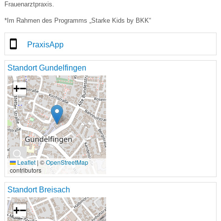
Frauenarztpraxis.
*Im Rahmen des Programms „Starke Kids by BKK“
PraxisApp
Standort Gundelfingen
+
−
🔍
Leaflet
|
©
OpenStreetMap
contributors
Standort Breisach
+
−