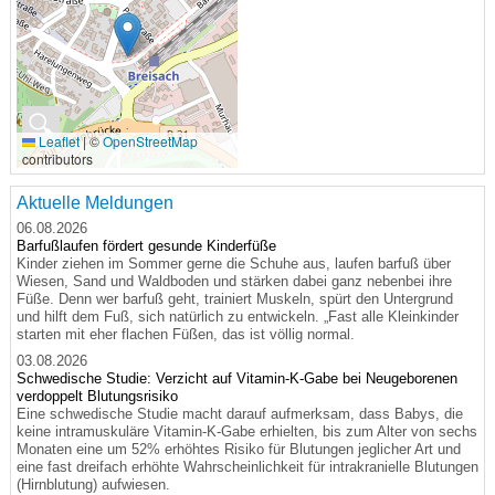
🔍
Leaflet
|
©
OpenStreetMap
contributors
Aktuelle Meldungen
06.08.2026
Barfußlaufen fördert gesunde Kinderfüße
Kinder ziehen im Sommer gerne die Schuhe aus, laufen barfuß über
Wiesen, Sand und Waldboden und stärken dabei ganz nebenbei ihre
Füße. Denn wer barfuß geht, trainiert Muskeln, spürt den Untergrund
und hilft dem Fuß, sich natürlich zu entwickeln. „Fast alle Kleinkinder
starten mit eher flachen Füßen, das ist völlig normal.
03.08.2026
Schwedische Studie: Verzicht auf Vitamin-K-Gabe bei Neugeborenen
verdoppelt Blutungsrisiko
Eine schwedische Studie macht darauf aufmerksam, dass Babys, die
keine intramuskuläre Vitamin-K-Gabe erhielten, bis zum Alter von sechs
Monaten eine um 52% erhöhtes Risiko für Blutungen jeglicher Art und
eine fast dreifach erhöhte Wahrscheinlichkeit für intrakranielle Blutungen
(Hirnblutung) aufwiesen.