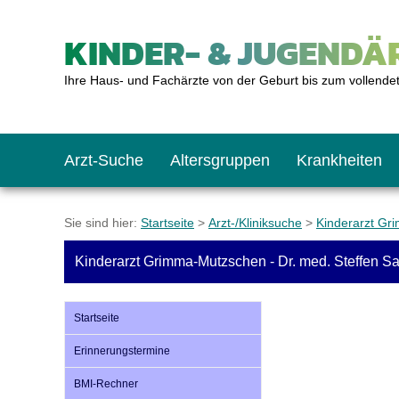
KINDER- & JUGENDÄR
Ihre Haus- und Fachärzte von der Geburt bis zum vollende
Arzt-Suche
Altersgruppen
Krankheiten
Das erste Jahr
Baby: U1 bis U6
Impfkalender
Notrufnummern
Notdienste
BMI-Rechner
Sie sind hier:
Startseite
>
Arzt-/Kliniksuche
>
Kinderarzt G
Kinderarzt Grimma-Mutzschen - Dr. med. Steffen S
Kleinkinder
Kleinkind: U7 bis 
Impfen: Wann und w
Giftnotruf
Sozialpädiatrie
Körpergrößen-Rec
Startseite
Schulkinder
Schulkind: U10 bi
Was muss man bea
Hausapotheke
Gesundheitsämter
Blutdruckrechner
Erinnerungstermine
BMI-Rechner
Jugendliche
Teenager: J1 bis J
Impfreaktionen
Sofortmaßnahmen
Link-Tipps
Wachstum-Rechne