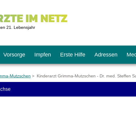
ZTE IM NETZ
ten 21. Lebensjahr
Vorsorge
Impfen
Erste Hilfe
Adressen
Med
rimma-Mutzschen
> Kinderarzt Grimma-Mutzschen - Dr. med. Steffen S
achse
U9
ie oft?
hner
s U11
chten?
2
r