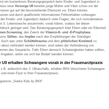
ern) ein kostenloses Beratungsgespräch beim Kinder- und Jugendarzt in
Diese neue
Vorsorge U0
bereitet junge Mütter und Väter schon vor der
imenon gut auf die bevorstehende Elternzeit vor. Eltern können
 Bildschirmmediengebrauch
umen und durch qualifizierte Informationen Fehlverhalten vorbeugen.
der Kinder- und Jugendarzt dadurch viele Fragen, die sich normalerweise
 bis 5. Lebenswoche ansammeln, vorab klären, sodass bei dieser
tdruck geringer wird. Das Beratungsgespräch klärt Eltern oder ein Elternteil
nen-Screening
, den Zweck der
Vitamin-K- und -D-Prophylaxe
,
d ums
Stillen
, das
Impfen
nach den Empfehlungen der Ständigen
. Auch was unter
Schütteltrauma
und dem
plötzlichen Kindstod
zu
e diese verhindert werden können, sind neben der Verhinderung von
rsorgen
emen des Gesprächs. Falls Eltern dennoch Schwierigkeiten haben sollten,
Angaben, wohin sie sich bei Bedarf wenden können.
erinnerung
der
r U0 erhalten Schwangere vorab in der Frauenarztpraxis
 z.B. anlässlich des 3. Ultraschalls, erhalten BKK-Versicherte Schwangere
 und einen Flyer in Ihrer Frauenarztpraxis.
ormationsflyer
gramms „Starke Kids by BKK“
d gestalten