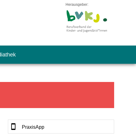
Herausgeber:
iathek
PraxisApp