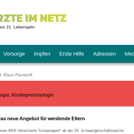
ZTE IM NETZ
ten 21. Lebensjahr
Vorsorge
Impfen
Erste Hilfe
Adressen
Med
 Klaus Pierstorff
U9
ie oft?
hner
logie, Kinderpneumologie
s U11
chten?
das neue Angebot für werdende Eltern
nnen BKK-Versicherte Schwangere* ab der 28. Schwangerschaftswoche
2
r