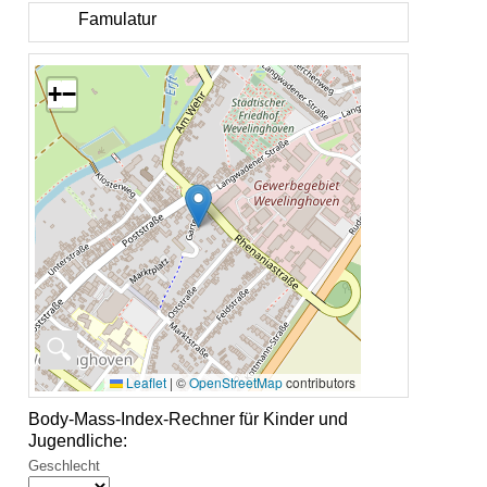
Famulatur
+
−
🔍
Leaflet
|
©
OpenStreetMap
contributors
Body-Mass-Index-Rechner für Kinder und
Jugendliche:
Geschlecht