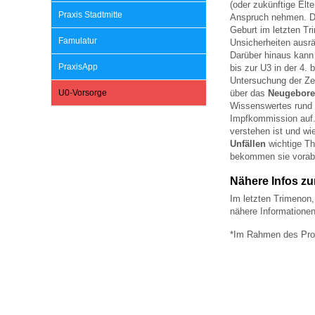
(oder zukünftige Elt
Praxis Stadtmitte
Anspruch nehmen. 
Geburt im letzten Tr
Impfsicherheit
Notdienste
Empfehlungen zum
Famulatur
Unsicherheiten ausrä
Darüber hinaus kann 
PraxisApp
bis zur U3 in der 4.
Untersuchung der Zei
Häufige Fragen
Hörlexikon
U0-Vorsorge
über das
Neugebore
Wissenswertes run
Impfkommission auf
verstehen ist und wi
Recht auf Impfung
Material zu den Vo
Unfällen
wichtige Th
bekommen sie vorab 
Vorsorge- und Impf
Entwicklungskalen
Nähere Infos zu
Im letzten Trimenon,
nähere Informationen
Broschüren und Inf
*Im Rahmen des Pro
Familienzeit gesun