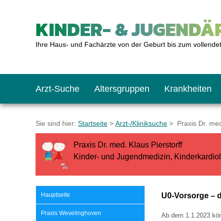
KINDER- & JUGENDÄR
Ihre Haus- und Fachärzte von der Geburt bis zum vollende
Arzt-Suche
Altersgruppen
Krankheiten
Das erste Jahr
Baby: U1 bis U6
Impfkalender
Notrufnummern
Notdienste
BMI-Rechner
Sie sind hier:
Startseite
>
Arzt-/Kliniksuche
> Praxis Dr. med.
Praxis Dr. med. Klaus Pierstorff
Kleinkinder
Kleinkind: U7 bis 
Impfen: Wann und w
Giftnotruf
Sozialpädiatrie
Körpergrößen-Rec
Kinder- und Jugendmedizin, Kinderkardio
Schulkinder
Schulkind: U10 bi
Was muss man bea
Hausapotheke
Gesundheitsämter
Blutdruckrechner
Hauptseite
U0-Vorsorge – 
Praxis Wevelinghoven
Ab dem 1.1.2023 kö
Jugendliche
Teenager: J1 bis J
Impfreaktionen
Sofortmaßnahmen
Link-Tipps
Wachstum-Rechne