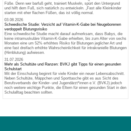
Füße. Denn wer barfuß geht, trainiert Muskeln, spürt den Untergrund
und hilft dem Fuß, sich natürlich zu entwickeln. „Fast alle Kleinkinder
starten mit eher flachen Füßen, das ist völlig normal.
03.08.2026
Schwedische Studie: Verzicht auf Vitamin-K-Gabe bei Neugeborenen
verdoppelt Blutungsrisiko
Eine schwedische Studie macht darauf aufmerksam, dass Babys, die
keine intramuskuläre Vitamin-K-Gabe erhielten, bis zum Alter von sechs
Monaten eine um 52% erhöhtes Risiko für Blutungen jeglicher Art und
eine fast dreifach erhöhte Wahrscheinlichkeit für intrakranielle Blutungen
(Hirnblutung) aufwiesen.
31.07.2026
Mehr als Schultüte und Ranzen: BVKJ gibt Tipps für einen gesunden
Schulstart
Mit der Einschulung beginnt für viele Kinder ein neuer Lebensabschnitt.
Neben Schultüte, Mäppchen und Sporttasche gibt es aus Sicht des
Berufsverbands der Kinder- und Jugendärzt*innen e.V. (BVKJ) jedoch
noch weitere wichtige Punkte, die Eltern für einen gesunden Start in den
Schulalltag beachten sollten.