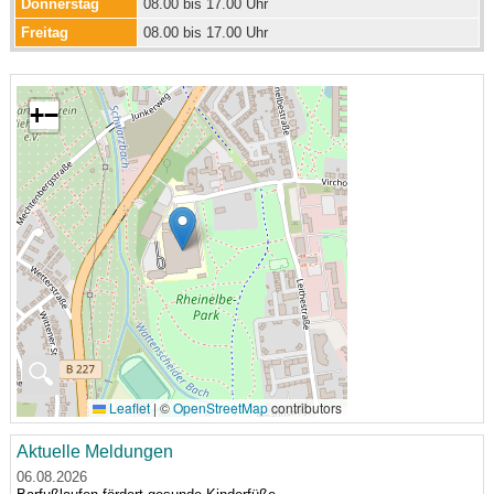
Donnerstag
08.00 bis 17.00 Uhr
Freitag
08.00 bis 17.00 Uhr
+
−
🔍
Leaflet
|
©
OpenStreetMap
contributors
Aktuelle Meldungen
06.08.2026