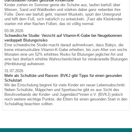
Barfußlaufen fördert gesunde Kinderfüße
Kinder ziehen im Sommer gerne die Schuhe aus, laufen barfuß über
Wiesen, Sand und Waldboden und stärken dabei ganz nebenbei ihre
Füße. Denn wer barfuß geht, trainiert Muskeln, spürt den Untergrund
und hilft dem Fuß, sich natürlich zu entwickeln. „Fast alle Kleinkinder
starten mit eher flachen Füßen, das ist völlig normal.
03.08.2026
Schwedische Studie: Verzicht auf Vitamin-K-Gabe bei Neugeborenen
verdoppelt Blutungsrisiko
Eine schwedische Studie macht darauf aufmerksam, dass Babys, die
keine intramuskuläre Vitamin-K-Gabe erhielten, bis zum Alter von sechs
Monaten eine um 52% erhöhtes Risiko für Blutungen jeglicher Art und
eine fast dreifach erhöhte Wahrscheinlichkeit für intrakranielle Blutungen
(Hirnblutung) aufwiesen.
31.07.2026
Mehr als Schultüte und Ranzen: BVKJ gibt Tipps für einen gesunden
Schulstart
Mit der Einschulung beginnt für viele Kinder ein neuer Lebensabschnitt.
Neben Schultüte, Mäppchen und Sporttasche gibt es aus Sicht des
Berufsverbands der Kinder- und Jugendärzt*innen e.V. (BVKJ) jedoch
noch weitere wichtige Punkte, die Eltern für einen gesunden Start in den
Schulalltag beachten sollten.