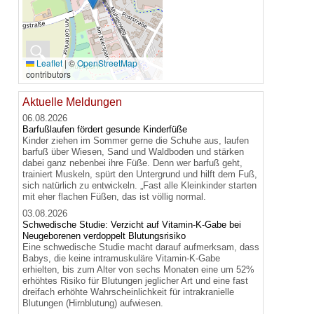
🔍
Leaflet
|
©
OpenStreetMap
contributors
Aktuelle Meldungen
06.08.2026
Barfußlaufen fördert gesunde Kinderfüße
Kinder ziehen im Sommer gerne die Schuhe aus, laufen
barfuß über Wiesen, Sand und Waldboden und stärken
dabei ganz nebenbei ihre Füße. Denn wer barfuß geht,
trainiert Muskeln, spürt den Untergrund und hilft dem Fuß,
sich natürlich zu entwickeln. „Fast alle Kleinkinder starten
mit eher flachen Füßen, das ist völlig normal.
03.08.2026
Schwedische Studie: Verzicht auf Vitamin-K-Gabe bei
Neugeborenen verdoppelt Blutungsrisiko
Eine schwedische Studie macht darauf aufmerksam, dass
Babys, die keine intramuskuläre Vitamin-K-Gabe
erhielten, bis zum Alter von sechs Monaten eine um 52%
erhöhtes Risiko für Blutungen jeglicher Art und eine fast
dreifach erhöhte Wahrscheinlichkeit für intrakranielle
Blutungen (Hirnblutung) aufwiesen.