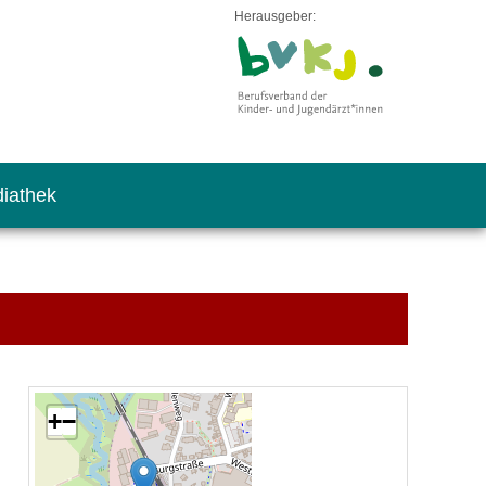
Herausgeber:
iathek
+
−