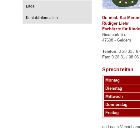
Lage
Dr. med. Kai Mertin
Kontaktinformation
Impfsicherheit
Notdienste
Empfehlungen zum
Rüdiger Liehr
Fachärzte für Kind
Nierspark 6 c
Häufige Fragen
Hörlexikon
47608 - Geldern
Telefon:
0 28 31 / 8 
Fax:
0 28 31 / 98 06
Recht auf Impfung
Material zu den Vo
Sprechzeiten
Vorsorge- und Impf
Entwicklungskalen
Montag
Dienstag
Mittwoch
Broschüren und Inf
Donnerstag
Freitag
Familienzeit gesun
und nach Vereinbaru