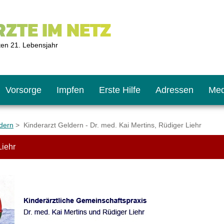
ZTE IM NETZ
ten 21. Lebensjahr
Vorsorge
Impfen
Erste Hilfe
Adressen
Med
ldern
> Kinderarzt Geldern - Dr. med. Kai Mertins, Rüdiger Liehr
Liehr
U9
ie oft?
hner
s U11
chten?
2
r