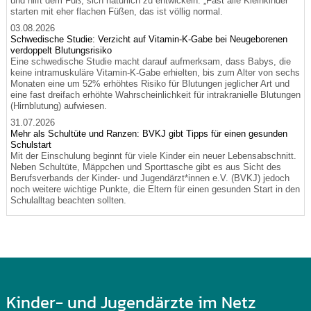
und hilft dem Fuß, sich natürlich zu entwickeln. „Fast alle Kleinkinder
starten mit eher flachen Füßen, das ist völlig normal.
03.08.2026
Schwedische Studie: Verzicht auf Vitamin-K-Gabe bei Neugeborenen
verdoppelt Blutungsrisiko
Eine schwedische Studie macht darauf aufmerksam, dass Babys, die
keine intramuskuläre Vitamin-K-Gabe erhielten, bis zum Alter von sechs
Monaten eine um 52% erhöhtes Risiko für Blutungen jeglicher Art und
eine fast dreifach erhöhte Wahrscheinlichkeit für intrakranielle Blutungen
(Hirnblutung) aufwiesen.
31.07.2026
Mehr als Schultüte und Ranzen: BVKJ gibt Tipps für einen gesunden
Schulstart
Mit der Einschulung beginnt für viele Kinder ein neuer Lebensabschnitt.
Neben Schultüte, Mäppchen und Sporttasche gibt es aus Sicht des
Berufsverbands der Kinder- und Jugendärzt*innen e.V. (BVKJ) jedoch
noch weitere wichtige Punkte, die Eltern für einen gesunden Start in den
Schulalltag beachten sollten.
Kinder- und Jugendärzte im Netz