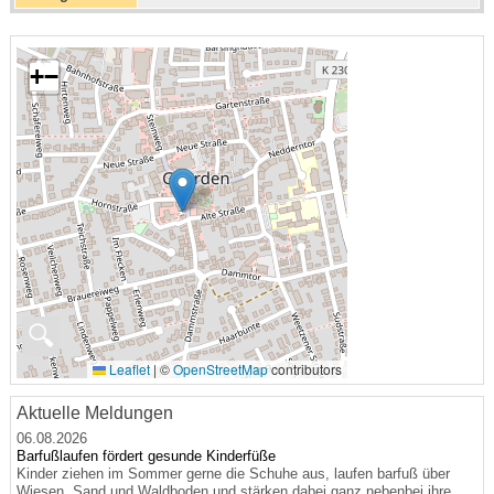
+
−
🔍
Leaflet
|
©
OpenStreetMap
contributors
Aktuelle Meldungen
06.08.2026
Barfußlaufen fördert gesunde Kinderfüße
Kinder ziehen im Sommer gerne die Schuhe aus, laufen barfuß über
Wiesen, Sand und Waldboden und stärken dabei ganz nebenbei ihre