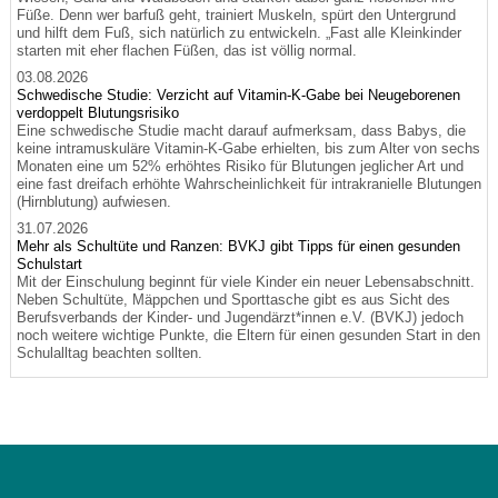
Füße. Denn wer barfuß geht, trainiert Muskeln, spürt den Untergrund
und hilft dem Fuß, sich natürlich zu entwickeln. „Fast alle Kleinkinder
starten mit eher flachen Füßen, das ist völlig normal.
03.08.2026
Schwedische Studie: Verzicht auf Vitamin-K-Gabe bei Neugeborenen
verdoppelt Blutungsrisiko
Eine schwedische Studie macht darauf aufmerksam, dass Babys, die
keine intramuskuläre Vitamin-K-Gabe erhielten, bis zum Alter von sechs
Monaten eine um 52% erhöhtes Risiko für Blutungen jeglicher Art und
eine fast dreifach erhöhte Wahrscheinlichkeit für intrakranielle Blutungen
(Hirnblutung) aufwiesen.
31.07.2026
Mehr als Schultüte und Ranzen: BVKJ gibt Tipps für einen gesunden
Schulstart
Mit der Einschulung beginnt für viele Kinder ein neuer Lebensabschnitt.
Neben Schultüte, Mäppchen und Sporttasche gibt es aus Sicht des
Berufsverbands der Kinder- und Jugendärzt*innen e.V. (BVKJ) jedoch
noch weitere wichtige Punkte, die Eltern für einen gesunden Start in den
Schulalltag beachten sollten.