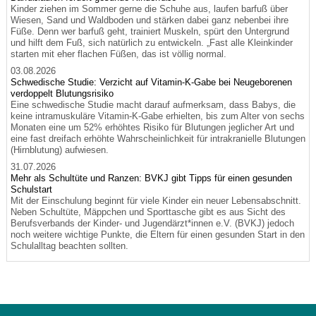
Kinder ziehen im Sommer gerne die Schuhe aus, laufen barfuß über
Wiesen, Sand und Waldboden und stärken dabei ganz nebenbei ihre
Füße. Denn wer barfuß geht, trainiert Muskeln, spürt den Untergrund
und hilft dem Fuß, sich natürlich zu entwickeln. „Fast alle Kleinkinder
starten mit eher flachen Füßen, das ist völlig normal.
03.08.2026
Schwedische Studie: Verzicht auf Vitamin-K-Gabe bei Neugeborenen
verdoppelt Blutungsrisiko
Eine schwedische Studie macht darauf aufmerksam, dass Babys, die
keine intramuskuläre Vitamin-K-Gabe erhielten, bis zum Alter von sechs
Monaten eine um 52% erhöhtes Risiko für Blutungen jeglicher Art und
eine fast dreifach erhöhte Wahrscheinlichkeit für intrakranielle Blutungen
(Hirnblutung) aufwiesen.
31.07.2026
Mehr als Schultüte und Ranzen: BVKJ gibt Tipps für einen gesunden
Schulstart
Mit der Einschulung beginnt für viele Kinder ein neuer Lebensabschnitt.
Neben Schultüte, Mäppchen und Sporttasche gibt es aus Sicht des
Berufsverbands der Kinder- und Jugendärzt*innen e.V. (BVKJ) jedoch
noch weitere wichtige Punkte, die Eltern für einen gesunden Start in den
Schulalltag beachten sollten.