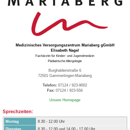
Medizinisches Versorgungszentrum Mariaberg gGmbH
E
lisabeth Nagel
Fachärztin für Kinder- und Jugendmedizin
Pädiatrische Allergologie
Burghaldenstraße 6
72501 Gammertingen-Mariaberg
Telefon:
07124 / 923-9002
Fax:
07124 / 923-556
Unsere Homepage
Sprechzeiten:
Montag
8.30 - 12.00 Uhr
Dienstag
8.30 - 12.00 und 14.00 - 17.00 Uhr