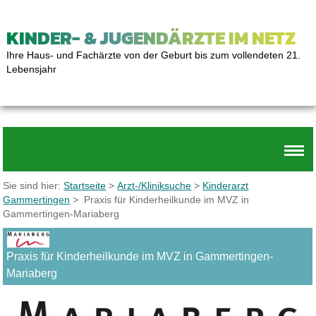
KINDER- & JUGENDÄRZTE IM NETZ
Ihre Haus- und Fachärzte von der Geburt bis zum vollendeten 21.
Lebensjahr
Sie sind hier:
Startseite
>
Arzt-/Kliniksuche
>
Kinderarzt
Gammertingen
> Praxis für Kinderheilkunde im MVZ in
Gammertingen-Mariaberg
Praxis für Kinderheilkunde im MVZ in Gammertingen-
Mariaberg