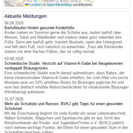
Leaflet
|
©
OpenStreetMap
contributors
Aktuelle Meldungen
06.08.2026
Barfußlaufen fördert gesunde Kinderfüße
Kinder ziehen im Sommer gerne die Schuhe aus, laufen barfuß über
Wiesen, Sand und Waldboden und stärken dabei ganz nebenbei ihre
Füße. Denn wer barfuß geht, trainiert Muskeln, spürt den Untergrund
und hilft dem Fuß, sich natürlich zu entwickeln. „Fast alle Kleinkinder
starten mit eher flachen Füßen, das ist völlig normal.
03.08.2026
Schwedische Studie: Verzicht auf Vitamin-K-Gabe bei Neugeborenen
verdoppelt Blutungsrisiko
Eine schwedische Studie macht darauf aufmerksam, dass Babys, die
keine intramuskuläre Vitamin-K-Gabe erhielten, bis zum Alter von sechs
Monaten eine um 52% erhöhtes Risiko für Blutungen jeglicher Art und
eine fast dreifach erhöhte Wahrscheinlichkeit für intrakranielle Blutungen
(Hirnblutung) aufwiesen.
31.07.2026
Mehr als Schultüte und Ranzen: BVKJ gibt Tipps für einen gesunden
Schulstart
Mit der Einschulung beginnt für viele Kinder ein neuer Lebensabschnitt.
Neben Schultüte, Mäppchen und Sporttasche gibt es aus Sicht des
Berufsverbands der Kinder- und Jugendärzt*innen e.V. (BVKJ) jedoch
noch weitere wichtige Punkte, die Eltern für einen gesunden Start in den
Schulalltag beachten sollten.