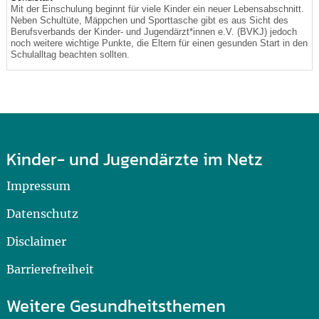
Mit der Einschulung beginnt für viele Kinder ein neuer Lebensabschnitt.
Neben Schultüte, Mäppchen und Sporttasche gibt es aus Sicht des
Berufsverbands der Kinder- und Jugendärzt*innen e.V. (BVKJ) jedoch
noch weitere wichtige Punkte, die Eltern für einen gesunden Start in den
Schulalltag beachten sollten.
Kinder- und Jugendärzte im Netz
Impressum
Datenschutz
Disclaimer
Barrierefreiheit
Weitere Gesundheitsthemen