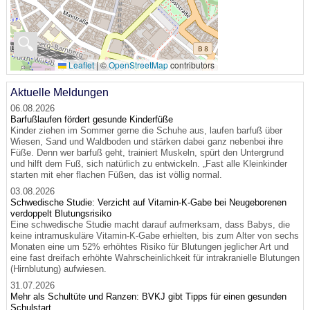
🔍
Leaflet
|
©
OpenStreetMap
contributors
Aktuelle Meldungen
06.08.2026
Barfußlaufen fördert gesunde Kinderfüße
Kinder ziehen im Sommer gerne die Schuhe aus, laufen barfuß über
Wiesen, Sand und Waldboden und stärken dabei ganz nebenbei ihre
Füße. Denn wer barfuß geht, trainiert Muskeln, spürt den Untergrund
und hilft dem Fuß, sich natürlich zu entwickeln. „Fast alle Kleinkinder
starten mit eher flachen Füßen, das ist völlig normal.
03.08.2026
Schwedische Studie: Verzicht auf Vitamin-K-Gabe bei Neugeborenen
verdoppelt Blutungsrisiko
Eine schwedische Studie macht darauf aufmerksam, dass Babys, die
keine intramuskuläre Vitamin-K-Gabe erhielten, bis zum Alter von sechs
Monaten eine um 52% erhöhtes Risiko für Blutungen jeglicher Art und
eine fast dreifach erhöhte Wahrscheinlichkeit für intrakranielle Blutungen
(Hirnblutung) aufwiesen.
31.07.2026
Mehr als Schultüte und Ranzen: BVKJ gibt Tipps für einen gesunden
Schulstart