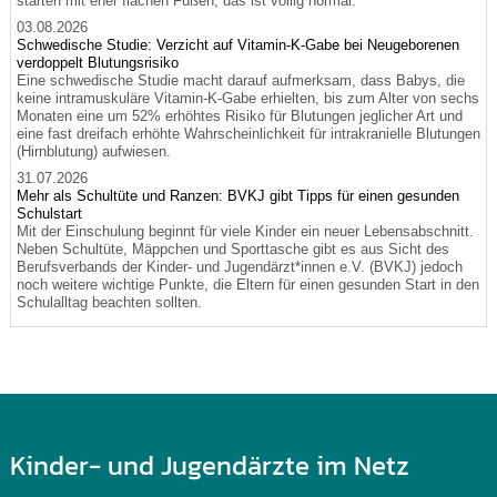
starten mit eher flachen Füßen, das ist völlig normal.
03.08.2026
Schwedische Studie: Verzicht auf Vitamin-K-Gabe bei Neugeborenen
verdoppelt Blutungsrisiko
Eine schwedische Studie macht darauf aufmerksam, dass Babys, die
keine intramuskuläre Vitamin-K-Gabe erhielten, bis zum Alter von sechs
Monaten eine um 52% erhöhtes Risiko für Blutungen jeglicher Art und
eine fast dreifach erhöhte Wahrscheinlichkeit für intrakranielle Blutungen
(Hirnblutung) aufwiesen.
31.07.2026
Mehr als Schultüte und Ranzen: BVKJ gibt Tipps für einen gesunden
Schulstart
Mit der Einschulung beginnt für viele Kinder ein neuer Lebensabschnitt.
Neben Schultüte, Mäppchen und Sporttasche gibt es aus Sicht des
Berufsverbands der Kinder- und Jugendärzt*innen e.V. (BVKJ) jedoch
noch weitere wichtige Punkte, die Eltern für einen gesunden Start in den
Schulalltag beachten sollten.
Kinder- und Jugendärzte im Netz