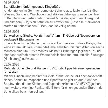
06.08.2026
Barfußlaufen fördert gesunde Kinderfüße
Kinder ziehen im Sommer gerne die Schuhe aus, laufen barfuß über
Wiesen, Sand und Waldboden und stärken dabei ganz nebenbei ihre
Füße. Denn wer barfuß geht, trainiert Muskeln, spürt den Untergrund
und hilft dem Fuß, sich natürlich zu entwickeln. „Fast alle Kleinkinder
starten mit eher flachen Füßen, das ist völlig normal.
03.08.2026
Schwedische Studie: Verzicht auf Vitamin-K-Gabe bei Neugeborenen
verdoppelt Blutungsrisiko
Eine schwedische Studie macht darauf aufmerksam, dass Babys, die
keine intramuskuläre Vitamin-K-Gabe erhielten, bis zum Alter von sechs
Monaten eine um 52% erhöhtes Risiko für Blutungen jeglicher Art und
eine fast dreifach erhöhte Wahrscheinlichkeit für intrakranielle Blutungen
(Hirnblutung) aufwiesen.
31.07.2026
Mehr als Schultüte und Ranzen: BVKJ gibt Tipps für einen gesunden
Schulstart
Mit der Einschulung beginnt für viele Kinder ein neuer Lebensabschnitt.
Neben Schultüte, Mäppchen und Sporttasche gibt es aus Sicht des
Berufsverbands der Kinder- und Jugendärzt*innen e.V. (BVKJ) jedoch
noch weitere wichtige Punkte, die Eltern für einen gesunden Start in den
Schulalltag beachten sollten.