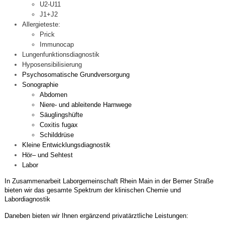
U2-U11
J1+J2
Allergieteste:
Prick
Immunocap
Lungenfunktionsdiagnostik
Hyposensibilisierung
Psychosomatische Grundversorgung
Sonographie
Abdomen
Niere- und ableitende Harnwege
Säuglingshüfte
Coxitis fugax
Schilddrüse
Kleine Entwicklungsdiagnostik
Hör– und Sehtest
Labor
In Zusammenarbeit Laborgemeinschaft Rhein Main in der Berner Straße
bieten wir das gesamte Spektrum der klinischen Chemie und
Labordiagnostik
Daneben bieten wir Ihnen ergänzend privatärztliche Leistungen: