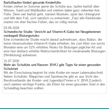
Barfußlaufen fördert gesunde Kinderfüße
Kinder ziehen im Sommer gerne die Schuhe aus, laufen barfuß über
Wiesen, Sand und Waldboden und stärken dabei ganz nebenbei ihre
Füße. Denn wer barfuß geht, trainiert Muskeln, spürt den Untergrund
und hilft dem Fuß, sich natürlich zu entwickeln. „Fast alle Kleinkinder
starten mit eher flachen Füßen, das ist völlig normal.
03.08.2026
Schwedische Studie: Verzicht auf Vitamin-K-Gabe bei Neugeborenen
verdoppelt Blutungsrisiko
Eine schwedische Studie macht darauf aufmerksam, dass Babys, die
keine intramuskuläre Vitamin-K-Gabe erhielten, bis zum Alter von sechs
Monaten eine um 52% erhöhtes Risiko für Blutungen jeglicher Art und
eine fast dreifach erhöhte Wahrscheinlichkeit für intrakranielle Blutungen
(Hirnblutung) aufwiesen.
31.07.2026
Mehr als Schultüte und Ranzen: BVKJ gibt Tipps für einen gesunden
Schulstart
Mit der Einschulung beginnt für viele Kinder ein neuer Lebensabschnitt.
Neben Schultüte, Mäppchen und Sporttasche gibt es aus Sicht des
Berufsverbands der Kinder- und Jugendärzt*innen e.V. (BVKJ) jedoch
noch weitere wichtige Punkte, die Eltern für einen gesunden Start in den
Schulalltag beachten sollten.