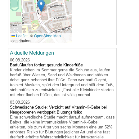
🔍
Leaflet
|
©
OpenStreetMap
contributors
Aktuelle Meldungen
06.08.2026
Barfußlaufen fördert gesunde Kinderfüße
Kinder ziehen im Sommer gerne die Schuhe aus, laufen
barfuß über Wiesen, Sand und Waldboden und stärken
dabei ganz nebenbei ihre Füße. Denn wer barfuß geht,
trainiert Muskeln, spürt den Untergrund und hilft dem Fuß,
sich natürlich zu entwickeln. „Fast alle Kleinkinder starten
mit eher flachen Füßen, das ist völlig normal.
03.08.2026
Schwedische Studie: Verzicht auf Vitamin-K-Gabe bei
Neugeborenen verdoppelt Blutungsrisiko
Eine schwedische Studie macht darauf aufmerksam, dass
Babys, die keine intramuskuläre Vitamin-K-Gabe
erhielten, bis zum Alter von sechs Monaten eine um 52%
erhöhtes Risiko für Blutungen jeglicher Art und eine fast
dreifach erhöhte Wahrscheinlichkeit für intrakranielle