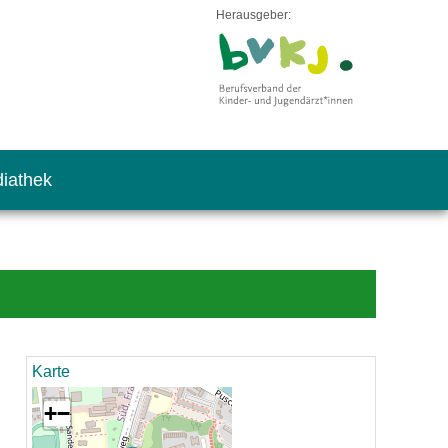
Herausgeber:
iathek
Karte
+
−