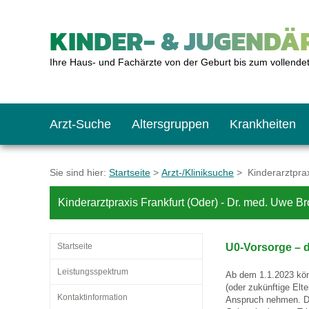
KINDER- & JUGENDÄR
Ihre Haus- und Fachärzte von der Geburt bis zum vollende
Arzt-Suche
Altersgruppen
Krankheiten
Das erste Jahr
Baby: U1 bis U6
Impfkalender
Notrufnummern
Notdienste
BMI-Rechner
Sie sind hier:
Startseite
>
Arzt-/Kliniksuche
> Kinderarztpraxi
Kinderarztpraxis Frankfurt (Oder) - Dr. med. Uwe 
Kleinkinder
Kleinkind: U7 bis 
Impfen: Wann und w
Giftnotruf
Sozialpädiatrie
Körpergrößen-Rec
Startseite
U0-Vorsorge – 
Schulkinder
Schulkind: U10 bi
Was muss man bea
Hausapotheke
Gesundheitsämter
Blutdruckrechner
Leistungsspektrum
Ab dem 1.1.2023 kö
(oder zukünftige Elt
Kontaktinformation
Anspruch nehmen. 
Jugendliche
Teenager: J1 bis J
Impfreaktionen
Sofortmaßnahmen
Link-Tipps
Wachstum-Rechne