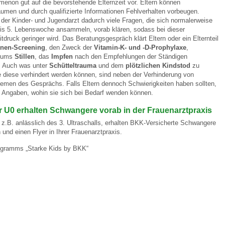
imenon gut auf die bevorstehende Elternzeit vor. Eltern können
umen und durch qualifizierte Informationen Fehlverhalten vorbeugen.
der Kinder- und Jugendarzt dadurch viele Fragen, die sich normalerweise
 Bildschirmmediengebrauch
 bis 5. Lebenswoche ansammeln, vorab klären, sodass bei dieser
tdruck geringer wird. Das Beratungsgespräch klärt Eltern oder ein Elternteil
nen-Screening
, den Zweck der
Vitamin-K- und -D-Prophylaxe
,
d ums
Stillen
, das
Impfen
nach den Empfehlungen der Ständigen
. Auch was unter
Schütteltrauma
und dem
plötzlichen Kindstod
zu
e diese verhindert werden können, sind neben der Verhinderung von
emen des Gesprächs. Falls Eltern dennoch Schwierigkeiten haben sollten,
Angaben, wohin sie sich bei Bedarf wenden können.
rsorgen
r U0 erhalten Schwangere vorab in der Frauenarztpraxis
 z.B. anlässlich des 3. Ultraschalls, erhalten BKK-Versicherte Schwangere
erinnerung
der
 und einen Flyer in Ihrer Frauenarztpraxis.
gramms „Starke Kids by BKK“
ormationsflyer
d gestalten