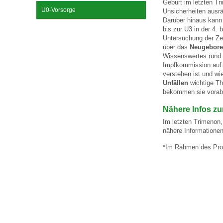
Geburt im letzten Tr
U0-Vorsorge
Unsicherheiten ausrä
Darüber hinaus kann 
Impfsicherheit
Notdienste
Empfehlungen zum
bis zur U3 in der 4.
Untersuchung der Zei
über das
Neugebore
Wissenswertes run
Häufige Fragen
Hörlexikon
Impfkommission auf
verstehen ist und wi
Unfällen
wichtige Th
bekommen sie vorab 
Recht auf Impfung
Material zu den Vo
Nähere Infos zu
Im letzten Trimenon,
Vorsorge- und Impf
Entwicklungskalen
nähere Informationen
*Im Rahmen des Pro
Broschüren und Inf
Familienzeit gesun