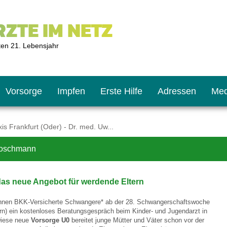
ZTE IM NETZ
ten 21. Lebensjahr
Vorsorge
Impfen
Erste Hilfe
Adressen
Med
s Frankfurt (Oder) - Dr. med. Uw...
Broschmann
U9
ie oft?
hner
das neue Angebot für werdende Eltern
s U11
chten?
nnen BKK-Versicherte Schwangere* ab der 28. Schwangerschaftswoche
ern) ein kostenloses Beratungsgespräch beim Kinder- und Jugendarzt in
Diese neue
Vorsorge U0
bereitet junge Mütter und Väter schon vor der
2
r