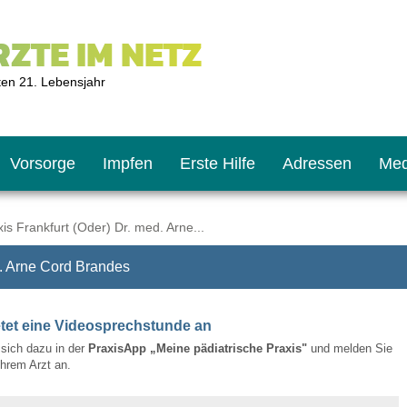
ZTE IM NETZ
ten 21. Lebensjahr
Vorsorge
Impfen
Erste Hilfe
Adressen
Med
is Frankfurt (Oder) Dr. med. Arne...
d. Arne Cord Brandes
U9
ie oft?
hner
etet eine Videosprechstunde an
s U11
chten?
e sich dazu in der
PraxisApp „Meine pädiatrische Praxis"
und melden Sie
/Ihrem Arzt an.
2
r