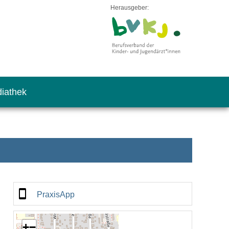
Herausgeber:
iathek
PraxisApp
+
−