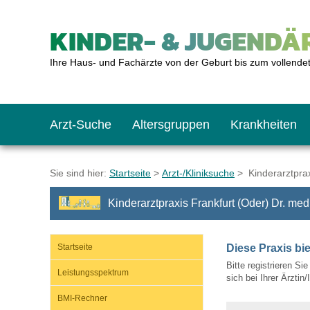
KINDER- & JUGENDÄR
Ihre Haus- und Fachärzte von der Geburt bis zum vollende
Arzt-Suche
Altersgruppen
Krankheiten
Das erste Jahr
Baby: U1 bis U6
Impfkalender
Notrufnummern
Notdienste
BMI-Rechner
Sie sind hier:
Startseite
>
Arzt-/Kliniksuche
> Kinderarztprax
Kinderarztpraxis Frankfurt (Oder) Dr. me
Kleinkinder
Kleinkind: U7 bis 
Impfen: Wann und w
Giftnotruf
Sozialpädiatrie
Körpergrößen-Rec
Startseite
Diese Praxis bi
Schulkinder
Schulkind: U10 bi
Was muss man bea
Hausapotheke
Gesundheitsämter
Blutdruckrechner
Bitte registrieren Si
Leistungsspektrum
sich bei Ihrer Ärztin
BMI-Rechner
Jugendliche
Teenager: J1 bis J
Impfreaktionen
Sofortmaßnahmen
Link-Tipps
Wachstum-Rechne